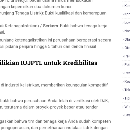
PTL di setujui, badan usaha harus membuktikan
Ke
 dengan kepemilikan dua dokumen kunci:
unjang Tenaga Listrik): Bukti kualifikasi dan kemampuan
Kri
Lo
ik Ketenagalistrikan) /
Serkom
: Bukti bahwa tenaga kerja
Nas
al.
unjang ketenagalistrikan ini perusahaan beroperasi secara
Ol
si pidana penjara hingga 5 tahun dan denda finisial
Oto
Pel
likian IUJPTL untuk Kredibilitas
Pol
Re
Re
i industri kelistrikan, memberikan keunggulan kompetitif
Tek
Tip
 bukti bahwa perusahaan Anda telah di verifikasi oleh DJK,
n, terutama dalam proyek-proyek besar atau tender
Wi
La
egaskan bahwa tim dan tenaga kerja Anda sudah kompeten
pengoperasian, dan pemeliharaan instalasi listrik dengan