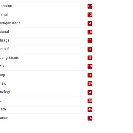
sehatan
67
minal
12
wongan Kerja
4
ional
18
7
ahraga
11
motif
3
uang Bisnis
5
itik
19
sep
4
view
39
3
nologi
4
s
20
sata
46
yanan
16