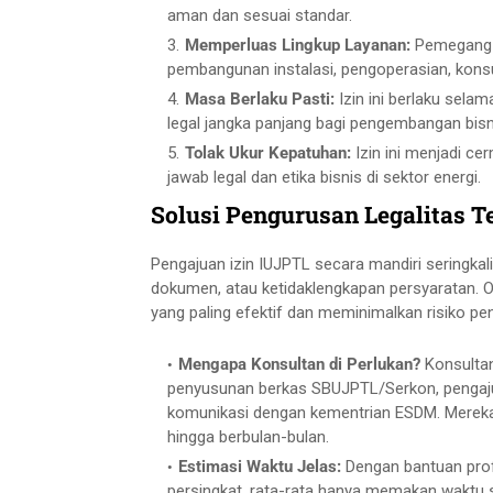
aman dan sesuai standar.
Memperluas Lingkup Layanan:
Pemegang i
pembangunan instalasi, pengoperasian, konsult
Masa Berlaku Pasti:
Izin ini berlaku sela
legal jangka panjang bagi pengembangan bisn
Tolak Ukur Kepatuhan:
Izin ini menjadi 
jawab legal dan etika bisnis di sektor energi.
Solusi Pengurusan Legalitas T
Pengajuan izin IUJPTL secara mandiri seringkal
dokumen, atau ketidaklengkapan persyaratan. Ol
yang paling efektif dan meminimalkan risiko pe
Mengapa Konsultan di Perlukan?
Konsultan
penyusunan berkas SBUJPTL/Serkon, pengajuan
komunikasi dengan kementrian ESDM. Mere
hingga berbulan-bulan.
Estimasi Waktu Jelas:
Dengan bantuan prof
persingkat, rata-rata hanya memakan waktu s