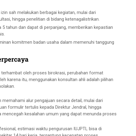
zin sah melakukan berbagai kegiatan, mulai dari
asi, hingga penelitian di bidang ketenagalistrikan.
ma 5 tahun dan dapat di perpanjang, memberikan kepastian
is.
cerminan komitmen badan usaha dalam memenuhi tanggung
erpercaya
i terhambat oleh proses birokrasi, perubahan format
eh karena itu, menggunakan konsultan ahli adalah pilihan
nolakan.
 memahami alur pengajuan secara detail, mulai dari
 formulir tertulis kepada Direktur Jendral, hingga
ka mencegah kesalahan umum yang dapat menunda proses
esional, estimasi waktu pengurusan IUJPTL bisa di
ekitar 14 hari kerja, tergantung kecepatan proses