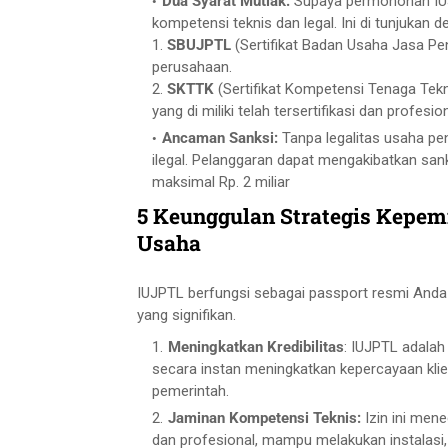
Dua Syarat Mutlak:
Supaya permohonan IUJ
kompetensi teknis dan legal. Ini di tunjukan
1.
SBUJPTL
(Sertifikat Badan Usaha Jasa Pen
perusahaan.
2.
SKTTK
(Sertifikat Kompetensi Tenaga Tekn
yang di miliki telah tersertifikasi dan profesion
Ancaman Sanksi:
Tanpa legalitas usaha pen
ilegal. Pelanggaran dapat mengakibatkan sank
maksimal Rp. 2 miliar
5 Keunggulan Strategis Kepemi
Usaha
IUJPTL berfungsi sebagai passport resmi Anda d
yang signifikan.
Meningkatkan Kredibilitas
: IUJPTL adalah
secara instan meningkatkan kepercayaan klie
pemerintah.
Jaminan Kompetensi Teknis:
Izin ini men
dan profesional, mampu melakukan instalasi, 