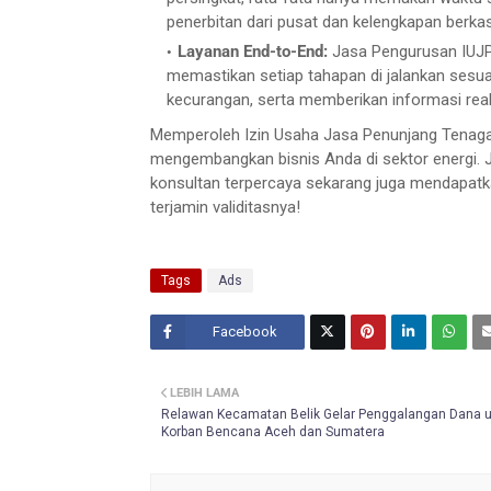
penerbitan dari pusat dan kelengkapan berkas
Layanan End-to-End:
Jasa Pengurusan IUJP
memastikan setiap tahapan di jalankan sesu
kecurangan, serta memberikan informasi rea
Memperoleh Izin Usaha Jasa Penunjang Tenaga 
mengembangkan bisnis Anda di sektor energi. Ja
konsultan terpercaya sekarang juga mendapatk
terjamin validitasnya!
Tags
Ads
Facebook
Twitt
LEBIH LAMA
er
Relawan Kecamatan Belik Gelar Penggalangan Dana 
Korban Bencana Aceh dan Sumatera