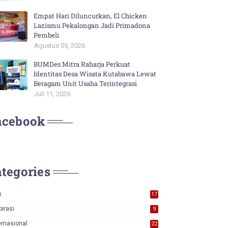
Empat Hari Diluncurkan, El Chicken
Lazismu Pekalongan Jadi Primadona
Pembeli
Agustus 05, 2026
BUMDes Mitra Raharja Perkuat
Identitas Desa Wisata Kutabawa Lewat
Beragam Unit Usaha Terintegrasi
Juli 11, 2026
acebook
tegories
s
17
0
pirasi
9
ernasional
22