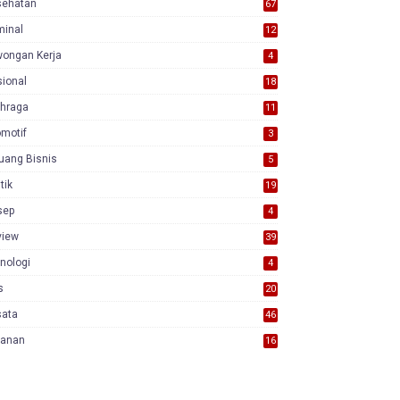
sehatan
67
minal
12
wongan Kerja
4
ional
18
7
ahraga
11
motif
3
uang Bisnis
5
itik
19
sep
4
view
39
3
nologi
4
s
20
sata
46
yanan
16