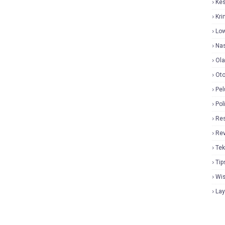
Ke
Kri
Lo
Nas
Ol
Oto
Pel
Pol
Re
Re
Tek
Tip
Wi
La