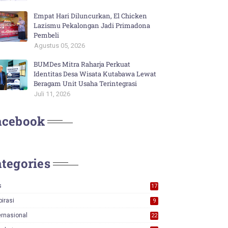
Empat Hari Diluncurkan, El Chicken
Lazismu Pekalongan Jadi Primadona
Pembeli
Agustus 05, 2026
BUMDes Mitra Raharja Perkuat
Identitas Desa Wisata Kutabawa Lewat
Beragam Unit Usaha Terintegrasi
Juli 11, 2026
acebook
tegories
s
17
0
pirasi
9
ernasional
22