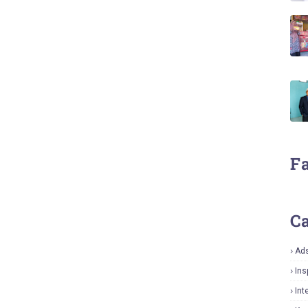
F
Ca
Ad
Ins
Int