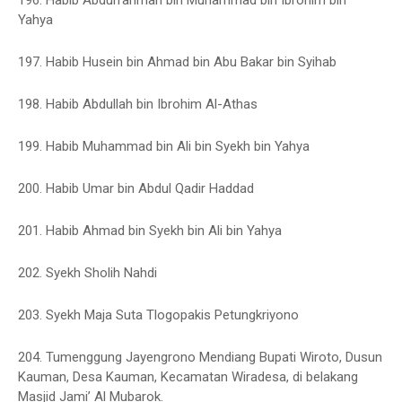
196. Habib Abdurrahman bin Muhammad bin Ibrohim bin
Yahya
197. Habib Husein bin Ahmad bin Abu Bakar bin Syihab
198. Habib Abdullah bin Ibrohim Al-Athas
199. Habib Muhammad bin Ali bin Syekh bin Yahya
200. Habib Umar bin Abdul Qadir Haddad
201. Habib Ahmad bin Syekh bin Ali bin Yahya
202. Syekh Sholih Nahdi
203. Syekh Maja Suta Tlogopakis Petungkriyono
204. Tumenggung Jayengrono Mendiang Bupati Wiroto, Dusun
Kauman, Desa Kauman, Kecamatan Wiradesa, di belakang
Masjid Jami’ Al Mubarok.