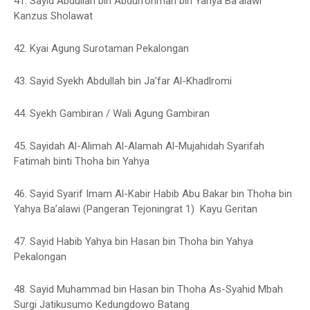
41. Sayid Abdullah bin Abdurrohman bin Yahya Ba’alawi
Kanzus Sholawat
42. Kyai Agung Surotaman Pekalongan
43. Sayid Syekh Abdullah bin Ja’far Al-Khadlromi
44. Syekh Gambiran / Wali Agung Gambiran
45. Sayidah Al-Alimah Al-Alamah Al-Mujahidah Syarifah
Fatimah binti Thoha bin Yahya
46. Sayid Syarif Imam Al-Kabir Habib Abu Bakar bin Thoha bin
Yahya Ba’alawi (Pangeran Tejoningrat 1) Kayu Geritan
47. Sayid Habib Yahya bin Hasan bin Thoha bin Yahya
Pekalongan
48. Sayid Muhammad bin Hasan bin Thoha As-Syahid Mbah
Surgi Jatikusumo Kedungdowo Batang