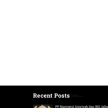
Recent Posts
PP Nasyiatul Aisyiyah dan BSI Jali