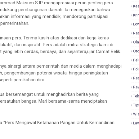
hammad Maksum S.IP mengapresiasi peran penting pers
Ke
 mendukung pembangunan daerah. Ia menegaskan bahwa
Kri
rkan informasi yang mendidik, mendorong partisipasi
 pemerintahan.
Lo
Nas
insan pers. Terima kasih atas dedikasi dan kerja keras
Ol
tif, dan inspiratif. Pers adalah mitra strategis kami di
ng lebih cerdas, berdaya, dan sejahtera,ujar Camat Belik.
Oto
Pel
ya sinergi antara pemerintah dan media dalam menghadapi
Pol
ah, pengembangan potensi wisata, hingga peningkatan
Re
perti pernikahan dini.
Re
terus bersemangat untuk menghadirkan berita yang
Tek
ersatukan bangsa. Mari bersama-sama menciptakan
Tip
Wi
ema "Pers Mengawal Ketahanan Pangan Untuk Kemandirian
La