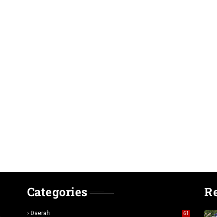
Categories
R
n
Daerah
61