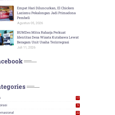
Empat Hari Diluncurkan, El Chicken
Lazismu Pekalongan Jadi Primadona
Pembeli
Agustus 05, 2026
BUMDes Mitra Raharja Perkuat
Identitas Desa Wisata Kutabawa Lewat
Beragam Unit Usaha Terintegrasi
Juli 11, 2026
acebook
tegories
s
17
0
pirasi
9
ernasional
22