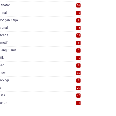
sehatan
67
minal
12
wongan Kerja
4
ional
18
7
ahraga
11
motif
3
uang Bisnis
5
itik
19
sep
4
view
39
3
nologi
4
s
20
sata
46
yanan
16