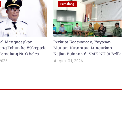
Pemalang
al Mengucapkan
Perkuat Keaswajaan, Yayasan
ang Tahun ke-59 kepada
Mutiara Nusantara Luncurkan
i Pemalang Nurkholes
Kajian Bulanan di SMK NU 01 Belik
2026
August 01, 2026