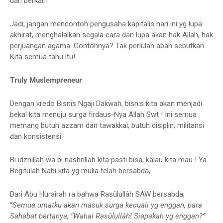
dan berkah!
Jadi, jangan mencontoh pengusaha kapitalis hari ini yg lupa
akhirat, menghalalkan segala cara dan lupa akan hak Allah, hak
perjuangan agama. Contohnya? Tak perlulah abah sebutkan.
Kita semua tahu itu!
Truly Muslempreneur
Dengan kredo Bisnis Ngaji Dakwah, bisnis kita akan menjadi
bekal kita menuju surga firdaus-Nya Allah Swt ! Ini semua
memang butuh azzam dan tawakkal, butuh disiplin, militansi
dan konsistensi.
Bi idznillah wa bi nashrillah kita pasti bisa, kalau kita mau ! Ya.
Begitulah Nabi kita yg mulia telah bersabda,
Dari Abu Hurairah ra bahwa Rasûlullâh SAW bersabda,
“
Semua umatku akan masuk surga kecuali yg enggan, para
Sahabat bertanya, “Wahai Rasûlullâh! Siapakah yg enggan?”