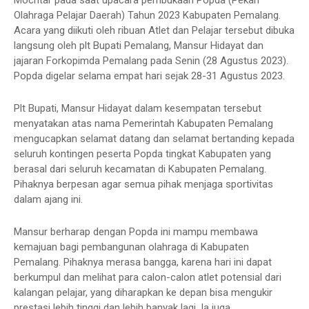
Mochtar pada saat upacara pembukaan Popda (Pekan
Olahraga Pelajar Daerah) Tahun 2023 Kabupaten Pemalang.
Acara yang diikuti oleh ribuan Atlet dan Pelajar tersebut dibuka
langsung oleh plt Bupati Pemalang, Mansur Hidayat dan
jajaran Forkopimda Pemalang pada Senin (28 Agustus 2023).
Popda digelar selama empat hari sejak 28-31 Agustus 2023.
Plt Bupati, Mansur Hidayat dalam kesempatan tersebut
menyatakan atas nama Pemerintah Kabupaten Pemalang
mengucapkan selamat datang dan selamat bertanding kepada
seluruh kontingen peserta Popda tingkat Kabupaten yang
berasal dari seluruh kecamatan di Kabupaten Pemalang.
Pihaknya berpesan agar semua pihak menjaga sportivitas
dalam ajang ini.
Mansur berharap dengan Popda ini mampu membawa
kemajuan bagi pembangunan olahraga di Kabupaten
Pemalang. Pihaknya merasa bangga, karena hari ini dapat
berkumpul dan melihat para calon-calon atlet potensial dari
kalangan pelajar, yang diharapkan ke depan bisa mengukir
prestasi lebih tinggi dan lebih banyak lagi. Ia juga