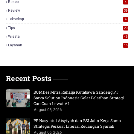
Resep
4
Review
39
3
Teknologi
4
Tips
20
Wisata
46
Layanan
16
Recent Posts
BUMDes Mitra Raharja Kutabawa Gandeng PT
Sarva Solution Indonesia Gelar Pelatihan Strategi
Cari Cuan Lewat AI
August 08, 2026
PP Nasyiatul Aisyiyah dan BSI Jalin Kerja Sama
Strategis Perkuat Literasi Keuangan Syariah
August 06, 2026