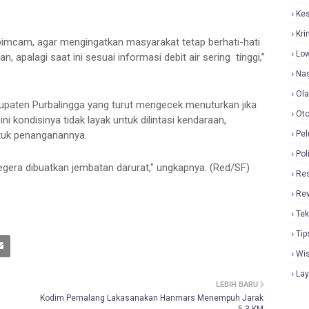
Ke
Kri
imcam, agar mengingatkan masyarakat tetap berhati-hati
Lo
apalagi saat ini sesuai informasi debit air sering tinggi,”
Nas
Ol
bupaten Purbalingga yang turut mengecek menuturkan jika
Oto
ni kondisinya tidak layak untuk dilintasi kendaraan,
tuk penanganannya.
Pel
Pol
gera dibuatkan jembatan darurat," ungkapnya. (Red/SF)
Re
Re
Tek
Tip
Wi
La
LEBIH BARU
Kodim Pemalang Lakasanakan Hanmars Menempuh Jarak