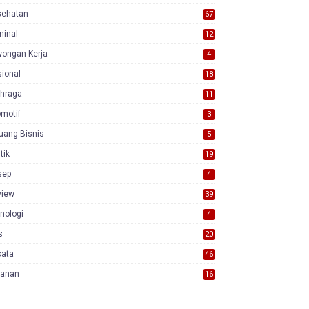
sehatan
67
minal
12
wongan Kerja
4
ional
18
7
ahraga
11
motif
3
uang Bisnis
5
itik
19
sep
4
view
39
3
nologi
4
s
20
sata
46
yanan
16