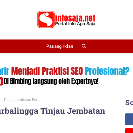
Pasang Iklan
ga Tinjau Jembatan Putus
So
urbalingga Tinjau Jembatan