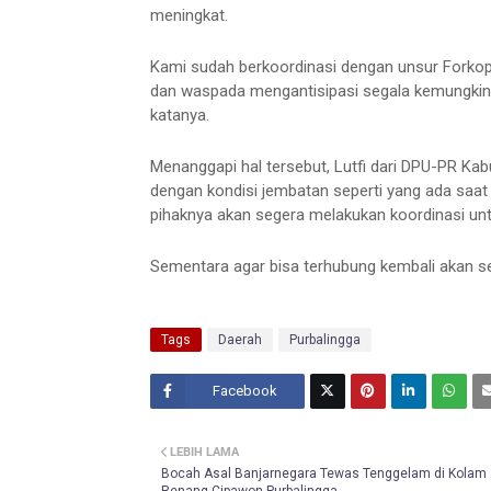
meningkat.
Kami sudah berkoordinasi dengan unsur Forkop
dan waspada mengantisipasi segala kemungkinan, 
katanya.
Menanggapi hal tersebut, Lutfi dari DPU-PR Ka
dengan kondisi jembatan seperti yang ada saat i
pihaknya akan segera melakukan koordinasi un
Sementara agar bisa terhubung kembali akan se
Tags
Daerah
Purbalingga
Facebook
Twitt
LEBIH LAMA
er
Bocah Asal Banjarnegara Tewas Tenggelam di Kolam