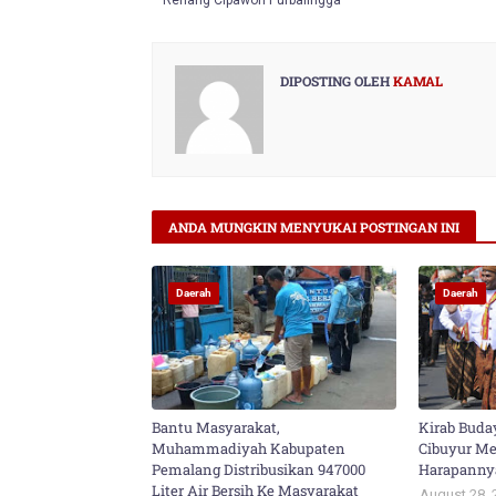
Renang Cipawon Purbalingga
DIPOSTING OLEH
KAMAL
ANDA MUNGKIN MENYUKAI POSTINGAN INI
Daerah
Daerah
Bantu Masyarakat,
Kirab Buda
Muhammadiyah Kabupaten
Cibuyur Mer
Pemalang Distribusikan 947000
Harapanny
Liter Air Bersih Ke Masyarakat
August 28, 