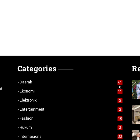
Categories
R
n
Daerah
61
0
si
Ekonomi
11
Elektronik
2
Entertainment
2
Fashion
10
Hukum
2
Internasional
22