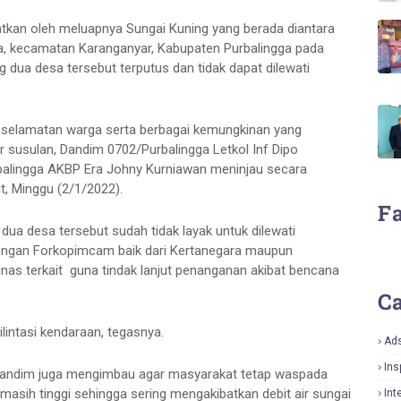
atkan oleh meluapnya Sungai Kuning yang berada diantara
a, kecamatan Karanganyar, Kabupaten Purbalingga pada
g dua desa tersebut terputus dan tidak dapat dilewati
keselamatan warga serta berbagai kemungkinan yang
ir susulan, Dandim 0702/Purbalingga Letkol Inf Dipo
alingga AKBP Era Johny Kurniawan meninjau secara
, Minggu (2/1/2022).
F
ua desa tersebut sudah tidak layak untuk dilewati
 dengan Forkopimcam baik dari Kertanegara maupun
inas terkait guna tindak lanjut penanganan akibat bencana
Ca
ilintasi kendaraan, tegasnya.
Ad
Ins
, Dandim juga mengimbau agar masyarakat tetap waspada
 masih tinggi sehingga sering mengakibatkan debit air sungai
Int