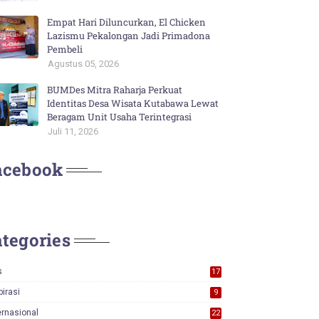
Empat Hari Diluncurkan, El Chicken
Lazismu Pekalongan Jadi Primadona
Pembeli
Agustus 05, 2026
BUMDes Mitra Raharja Perkuat
Identitas Desa Wisata Kutabawa Lewat
Beragam Unit Usaha Terintegrasi
Juli 11, 2026
acebook
tegories
s
17
0
pirasi
9
ernasional
22