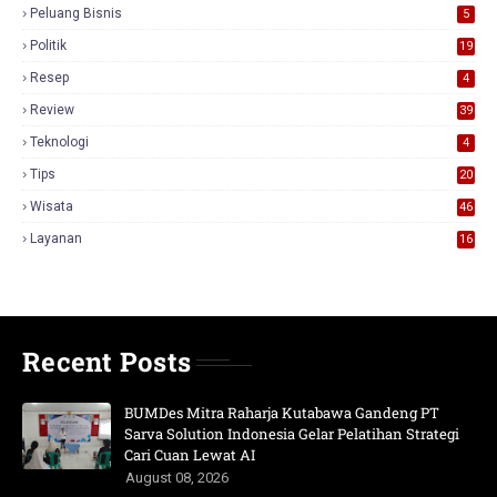
Peluang Bisnis
5
Politik
19
Resep
4
Review
39
3
Teknologi
4
Tips
20
Wisata
46
Layanan
16
Recent Posts
BUMDes Mitra Raharja Kutabawa Gandeng PT
Sarva Solution Indonesia Gelar Pelatihan Strategi
Cari Cuan Lewat AI
August 08, 2026