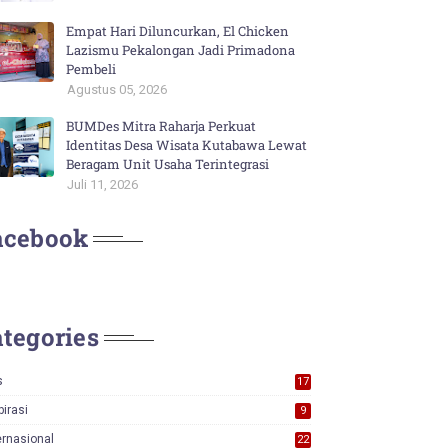
Empat Hari Diluncurkan, El Chicken
Lazismu Pekalongan Jadi Primadona
Pembeli
Agustus 05, 2026
BUMDes Mitra Raharja Perkuat
Identitas Desa Wisata Kutabawa Lewat
Beragam Unit Usaha Terintegrasi
Juli 11, 2026
acebook
tegories
s
17
0
pirasi
9
ernasional
22