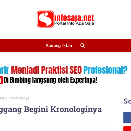
Pasang Iklan
gini Kronologinya
So
ggang Begini Kronologinya