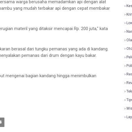
 bersama warga berusaha memadamkan api dengan alat
Ke
 bambu yang mudah terbakar api dengan cepat membakar
Kri
Lo
ugian materil yang ditaksir mencapai Rp. 200 juta," kata
Nas
Ol
ran berasal dari tungku pemanas yang ada di kandang.
Oto
menyalakan pemanas dari drum dengan kayu bakar.
Pel
Pol
Re
ebut mengenai bagian kandang hingga menimbulkan
Re
Tek
Tip
Wi
La