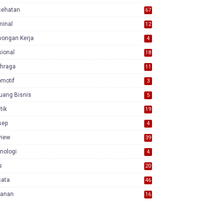
sehatan
67
minal
12
wongan Kerja
4
ional
18
7
ahraga
11
motif
3
uang Bisnis
5
itik
19
sep
4
view
39
3
nologi
4
s
20
sata
46
yanan
16