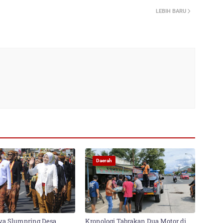
LEBIH BARU
Daerah
ya Slumpring Desa
Kronologi Tabrakan Dua Motor di