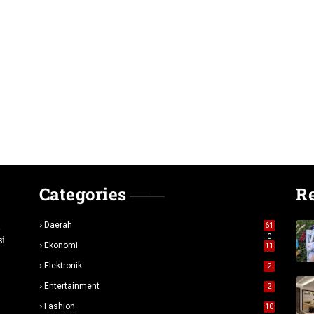
Categories
R
n
Daerah
61
0
si
Ekonomi
11
Elektronik
2
Entertainment
2
Fashion
10