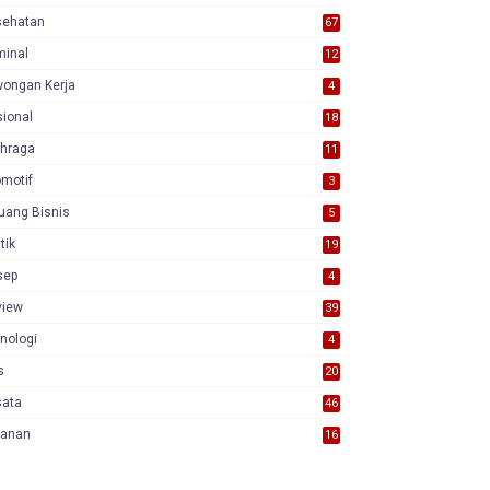
sehatan
67
minal
12
wongan Kerja
4
ional
18
7
ahraga
11
motif
3
uang Bisnis
5
itik
19
sep
4
view
39
3
nologi
4
s
20
sata
46
yanan
16