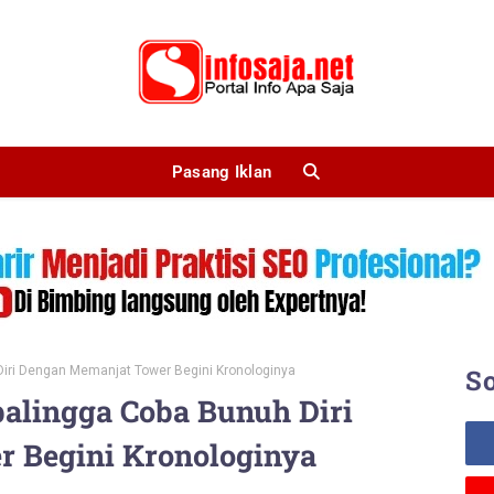
Pasang Iklan
iri Dengan Memanjat Tower Begini Kronologinya
So
alingga Coba Bunuh Diri
 Begini Kronologinya