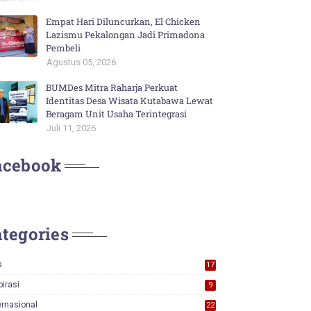
Empat Hari Diluncurkan, El Chicken
Lazismu Pekalongan Jadi Primadona
Pembeli
Agustus 05, 2026
BUMDes Mitra Raharja Perkuat
Identitas Desa Wisata Kutabawa Lewat
Beragam Unit Usaha Terintegrasi
Juli 11, 2026
acebook
tegories
s
17
0
pirasi
9
ernasional
22