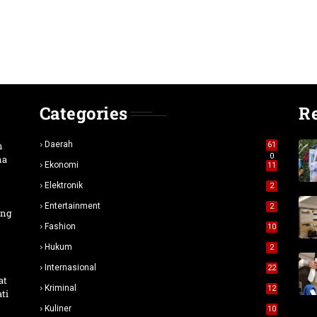
Categories
R
n
Daerah
61
0
na
Ekonomi
11
Elektronik
2
Entertainment
2
ang
Fashion
10
Hukum
2
Internasional
22
at
Kriminal
12
ti
Kuliner
10