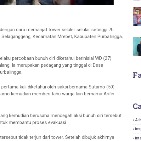
engan cara memanjat tower seluler selular setinggi 70
esa Selaganggeng, Kecamatan Mrebet, Kabupaten PurbaIingga,
aku percobaan bunuh diri diketahui berinisial WD (27)
ang. Ia merupakan pedagang yang tinggal di Desa
rbaIingga.
F
ertama kali diketahui oleh saksi bernama Sutarno (50)
tarno kemudian memberi tahu warga lain bernama Arifin
.
Ca
atang kemudian berusaha mencegah aksi bunuh diri tersebut.
Ad
untuk membantu proses evakuasi.
Ins
sebut tidak terjun dari tower. Setelah dibujuk akhirnya
Int