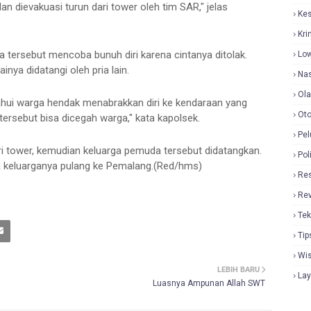
 dievakuasi turun dari tower oleh tim SAR," jelas
Ke
Kri
 tersebut mencoba bunuh diri karena cintanya ditolak.
Lo
inya didatangi oleh pria lain.
Nas
Ol
ahui warga hendak menabrakkan diri ke kendaraan yang
Oto
ersebut bisa dicegah warga," kata kapolsek.
Pel
i tower, kemudian keluarga pemuda tersebut didatangkan.
Pol
wa keluarganya pulang ke Pemalang.(Red/hms)
Re
Re
Tek
Tip
Wi
LEBIH BARU
La
Luasnya Ampunan Allah SWT