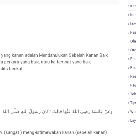
Ke
Kri
Lo
Nas
Ol
Oto
yang kanan adalah Mendahulukan Sebelah Kanan Baik
Pel
 perkara yang baik, atau ke tempat yang baik.
Pol
its berikut.
Re
Re
Tek
Tip
وَعَنْ عائشةَ رَضِيَ اللهُ عَنْهَا قالَتْ : كَانَ رسولُ اللهِ صَلّى اللهُ عَلَيْ ،
Wi
La
 saw. (sangat ) meng-istimewakan kanan (sebelah kanan)