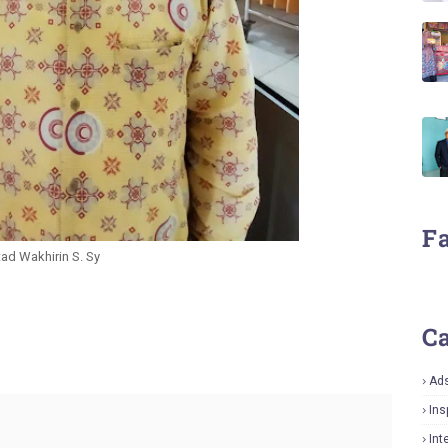
F
ad Wakhirin S. Sy
Ca
Ad
Ins
Int