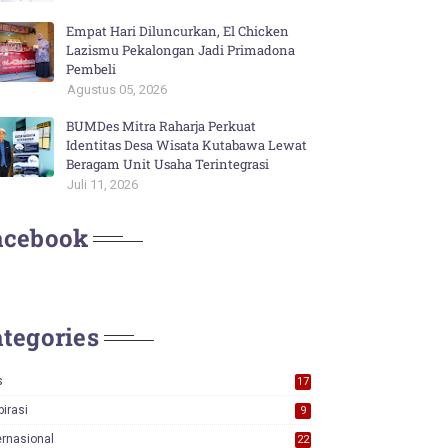
Empat Hari Diluncurkan, El Chicken
Lazismu Pekalongan Jadi Primadona
Pembeli
Agustus 05, 2026
BUMDes Mitra Raharja Perkuat
Identitas Desa Wisata Kutabawa Lewat
Beragam Unit Usaha Terintegrasi
Juli 11, 2026
acebook
tegories
s
17
0
pirasi
9
ernasional
22