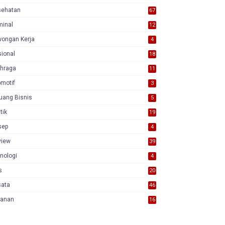
sehatan
67
minal
12
wongan Kerja
4
ional
18
7
ahraga
11
motif
3
uang Bisnis
5
itik
19
sep
4
view
39
3
nologi
4
s
20
sata
46
yanan
16