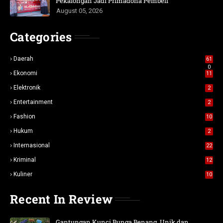
Pekalongan Jadi Primadona Pembeli
August 05, 2026
Categories
Daerah
61
0
Ekonomi
11
Elektronik
2
Entertainment
2
Fashion
10
Hukum
2
Internasional
22
Kriminal
12
Kuliner
10
Recent In Review
Gantungan Kunci Bunga Benang, Unik dan