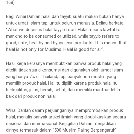
168).
Bagi Winai Dahlan halal dan tayyib suatu makan bukan hanya
untuk umat Islam tapi untuk seluruh manusia. Beliau berkata:
“What we desire is halal tayyib food. Halal means lawful for
mankind to be consumed or utilized, while tayyib refers to
good, safe, healthy and hyangienic products. This means that
halal is not only for Muslims. Halal is good for all”.
Hasil kerja kerasnya membuktikan bahwa produk halal yang
diteliti tidak saja dikonsumsi dan digunakan oleh umat Islam
yang hanya 7% di Thailand, tapi banyak non muslim yang
memilih produk halal. Hal itu dipilih karena produk halal itu
berkualitas, jelas, bersih, sehat, dan memiliki manfaat lebih
baik dari produk non halal.
Winai Dahlan dalam perjuangannya mempromosikan produk
halal, menulis banyak artikel ilmiah yang dipublikasikan secara
nasional dan internasional. Kegigihan Dahlan menjadikan
dirinya termasuk dalam “500 Muslim Paling Berpengaruh”