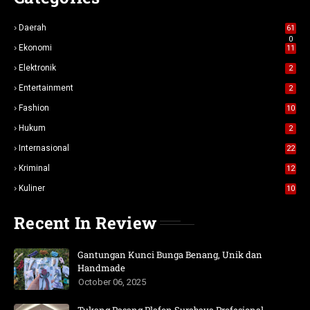
Daerah
61
0
Ekonomi
11
Elektronik
2
Entertainment
2
Fashion
10
Hukum
2
Internasional
22
Kriminal
12
Kuliner
10
Recent In Review
Gantungan Kunci Bunga Benang, Unik dan
Handmade
October 06, 2025
Tukang Pasang Plafon Surabaya Profesional