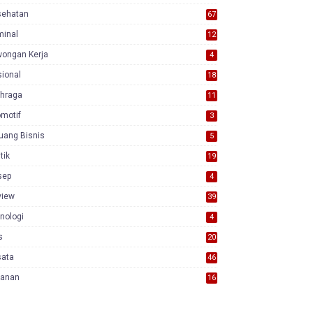
sehatan
67
minal
12
wongan Kerja
4
ional
18
7
ahraga
11
motif
3
uang Bisnis
5
itik
19
sep
4
view
39
3
nologi
4
s
20
sata
46
yanan
16