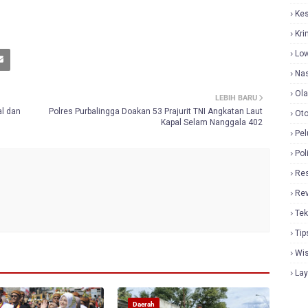
Ke
Kri
Lo
Nas
Ol
LEBIH BARU
al dan
Polres Purbalingga Doakan 53 Prajurit TNI Angkatan Laut
Oto
Kapal Selam Nanggala 402
Pel
Pol
Re
Re
Tek
Tip
Wi
La
Daerah