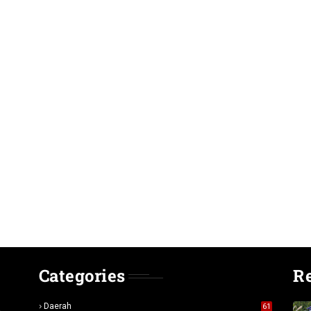
Categories
R
n
Daerah
61