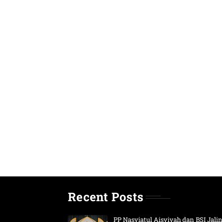
Recent Posts
PP Nasyiatul Aisyiyah dan BSI Jali