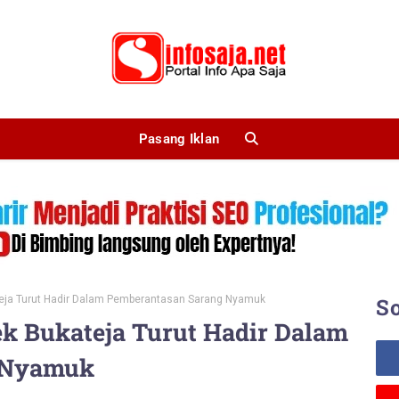
Pasang Iklan
eja Turut Hadir Dalam Pemberantasan Sarang Nyamuk
So
k Bukateja Turut Hadir Dalam
 Nyamuk