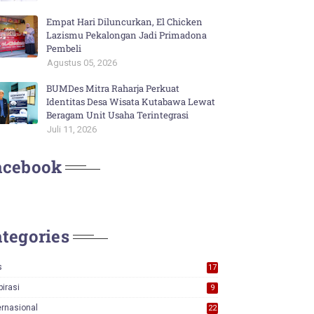
Empat Hari Diluncurkan, El Chicken
Lazismu Pekalongan Jadi Primadona
Pembeli
Agustus 05, 2026
BUMDes Mitra Raharja Perkuat
Identitas Desa Wisata Kutabawa Lewat
Beragam Unit Usaha Terintegrasi
Juli 11, 2026
acebook
tegories
s
17
0
pirasi
9
ernasional
22