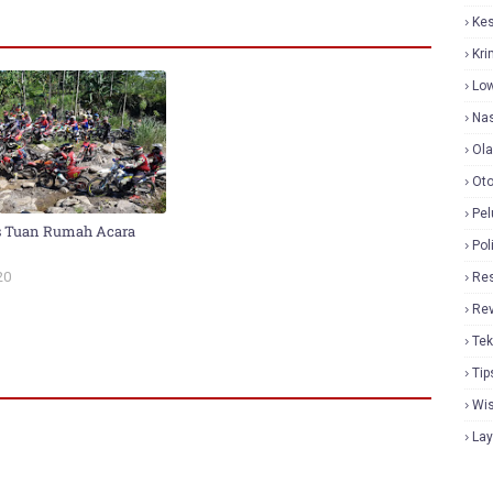
Ke
Kri
Lo
Nas
Ol
Oto
Pel
s Tuan Rumah Acara
Pol
20
Re
Re
Tek
Tip
Wi
La