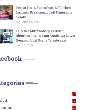
Empat Hari Diluncurkan, El Chicken
Lazismu Pekalongan Jadi Primadona
Pembeli
Agustus 05, 2026
BUMDes Mitra Raharja Perkuat
Identitas Desa Wisata Kutabawa Lewat
Beragam Unit Usaha Terintegrasi
Juli 11, 2026
acebook
tegories
s
17
0
pirasi
9
ernasional
22