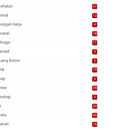
sehatan
67
minal
12
wongan Kerja
4
ional
18
7
ahraga
11
motif
3
uang Bisnis
5
itik
19
sep
4
view
39
3
nologi
4
s
20
sata
46
yanan
16