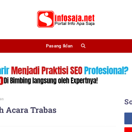
Pasang Iklan
bas
So
 Acara Trabas