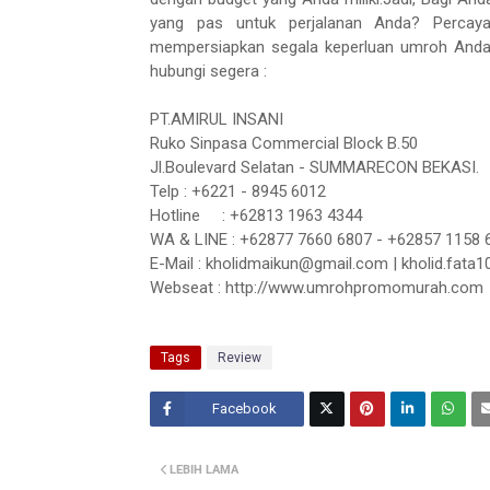
yang pas untuk perjalanan Anda? Percay
mempersiapkan segala keperluan umroh Anda d
hubungi segera :
PT.AMIRUL INSANI
Ruko Sinpasa Commercial Block B.50
Jl.Boulevard Selatan - SUMMARECON BEKASI.
Telp : +6221 - 8945 6012
Hotline
: +62813 1963 4344
WA & LINE : +62877 7660 6807 - +62857 1158 
E-Mail : kholidmaikun@gmail.com | kholid.fat
Webseat : http://www.umrohpromomurah.com
Tags
Review
Facebook
Twitt
LEBIH LAMA
er