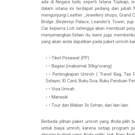
ada di Negara turki, seperti Istana Topkapi, i
dalam istana ini terdapat pedang dan juba
mengunjungi Leather ,Jewellery shops, Grand 
Bridge ,Beylereyi Palace, Leander’s Tower, 
Car kepierra Loti sehingga akan membuat perj
menyenangkan.Selain itu kami juga memberikan 
yang akan anda dapatkan pada paket umroh kam
• Tiket Pesawat (PP)
• Bagasi (maksimal 30kg/orang)
• Perlengkapan Umroh ( Travel Bag, Tas P
Selayer, ID Card, Buku Doa, Buku Panduan Pe
• Visa Umrah
• Manasik
• Tour dan Makan 3x Sehari, dan lain-lain.
Berbeda pilhan paket umroh yang Anda pilih be
untuk biaya umroh, karena setiap program pe
dengan budget yang Anda miliki.Jadi, Bagi A