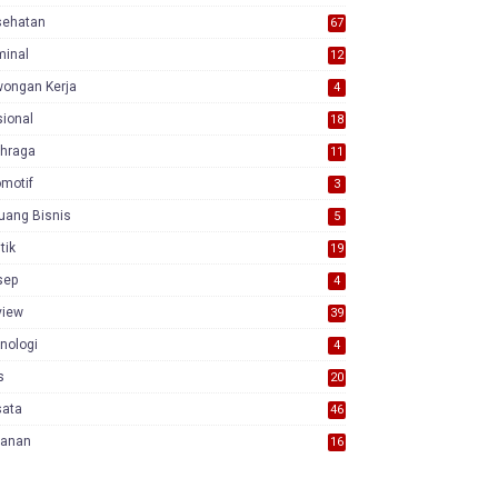
sehatan
67
minal
12
wongan Kerja
4
ional
18
7
ahraga
11
motif
3
uang Bisnis
5
itik
19
sep
4
view
39
3
nologi
4
s
20
sata
46
yanan
16