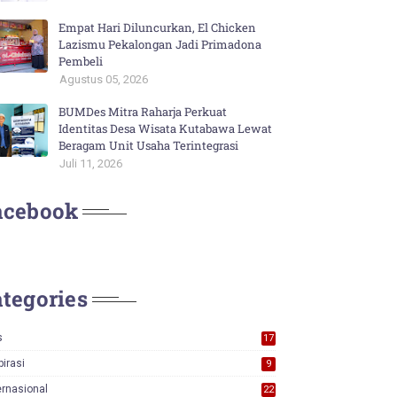
Empat Hari Diluncurkan, El Chicken
Lazismu Pekalongan Jadi Primadona
Pembeli
Agustus 05, 2026
BUMDes Mitra Raharja Perkuat
Identitas Desa Wisata Kutabawa Lewat
Beragam Unit Usaha Terintegrasi
Juli 11, 2026
acebook
tegories
s
17
0
pirasi
9
ernasional
22