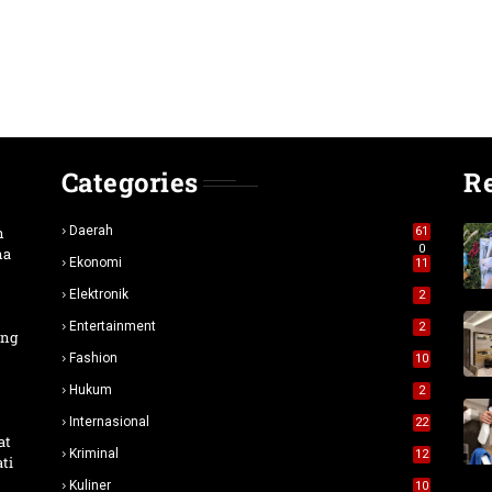
Categories
R
n
Daerah
61
0
na
Ekonomi
11
Elektronik
2
Entertainment
2
ang
Fashion
10
Hukum
2
Internasional
22
at
Kriminal
12
ti
Kuliner
10