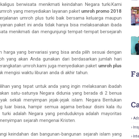
aligus berwisata menikmati keindahan Negara turki.Kami
l umroh yang menyediakan layanan paket
umroh promo 2018
perjalanan umroh plus turki baik bersama keluarga maupun
anan paket ini anda tidak hanya bisa melaksanakan ibada
isata menikmati dan mengunjungi tempat-tempat bersejarah
arga yang bervariasi yang bisa anda pilih sesuai dengan
roh yang akan Anda gunakan dari berdasarkan jumlah hari
eberangkatan umroh.kami juga menyediakan paket
umroh plus
F
uk mengisi waktu liburan anda di akhir tahun.
ilihan yang tepat untuk anda yang ingin melaksanan ibadah
pakan satu-satunya Negara didunia yang berada di 2 benua
nyak sekali menyimpan jejak-jejak islam. Negara Bentukan
Ca
g luar biasa, hampir semua agama berbaur disini kala itu
n turki adalah Negara yang penduduknya adalah mayoritas
Ad
 menyimpan sejarah mengenai Kristen.
Ins
ungi keindahan dan bangunan-bangunan sejarah islam yang
Int