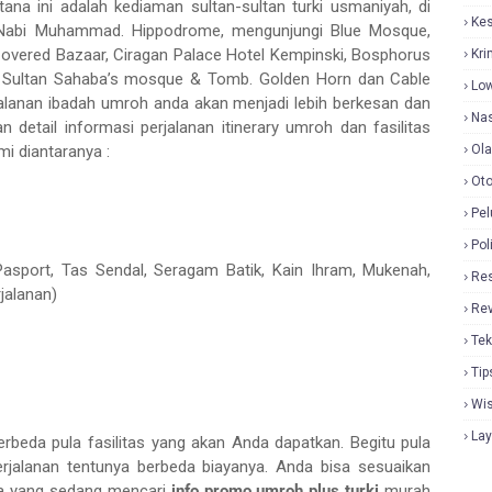
stana ini adalah kediaman sultan-sultan turki usmaniyah, di
Ke
h Nabi Muhammad. Hippodrome, mengunjungi Blue Mosque,
Covered Bazaar, Ciragan Palace Hotel Kempinski, Bosphorus
Kri
yup Sultan Sahaba’s mosque & Tomb. Golden Horn dan Cable
Lo
alanan ibadah umroh anda akan menjadi lebih berkesan dan
Nas
detail informasi perjalanan itinerary umroh dan fasilitas
i diantaranya :
Ol
Oto
Pel
Pol
asport, Tas Sendal, Seragam Batik, Kain Ihram, Mukenah,
Re
rjalanan)
Re
Tek
Tip
Wi
La
rbeda pula fasilitas yang akan Anda dapatkan. Begitu pula
rjalanan tentunya berbeda biayanya. Anda bisa sesuaikan
nda yang sedang mencari
info promo umroh plus turki
murah