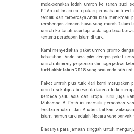
melaksanakan iadah umroh ke tanah suci sek
PT.Amirul Insani merupakan perusahaan trave
terbaik dan terpercaya.Anda bisa menikmati 
rombongan dengan biaya yang murah.Dalam lay
umroh ke tanah suci tapi anda juga bisa berw
tentang peradaban islam di turki.
Kami menyediakan paket umroh promo dengan h
kebutuhan. Anda bisa pilih dengan paket um
umroh, itinerary perjalanan dan juga jadwal k
turki akhir tahun 2018
yang bisa anda pilih unt
Paket umroh plus turki dari kami merupakan p
umroh sekaligus berwisata.karena turki meru
berbeda yaitu asia dan Eropa. Turki juga Ba
Muhamad Al Fatih ini memiliki peradaban yan
terutama islam dan Kristen, bahkan walaupu
islam, namun turki adalah Negara yang banyak
Biasanya para jamaah singgah untuk mengunj