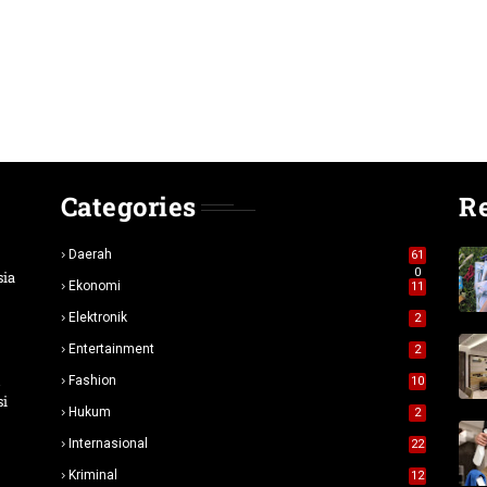
Categories
R
Daerah
61
0
sia
Ekonomi
11
Elektronik
2
Entertainment
2
n
Fashion
10
si
Hukum
2
Internasional
22
Kriminal
12