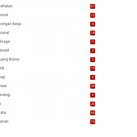
sehatan
67
minal
12
wongan Kerja
4
ional
18
7
ahraga
11
motif
3
uang Bisnis
5
itik
19
sep
4
view
39
3
nologi
4
s
20
sata
46
yanan
16