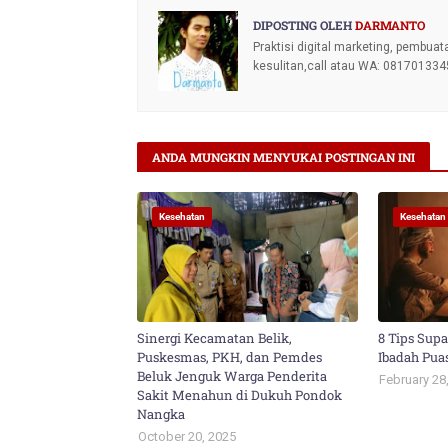
DIPOSTING OLEH
DARMANTO
Praktisi digital marketing, pembuat
kesulitan,call atau WA: 081701334
ANDA MUNGKIN MENYUKAI POSTINGAN INI
Kesehatan
Kesehatan
Sinergi Kecamatan Belik,
8 Tips Sup
Puskesmas, PKH, dan Pemdes
Ibadah Pua
Beluk Jenguk Warga Penderita
February 28
Sakit Menahun di Dukuh Pondok
Nangka
October 20, 2025