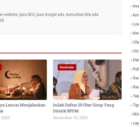
Ke
an website, jasa SEO, jasa Google ads, konsultasi bila ada
Kri
58.
Lo
Nas
Ol
Oto
Pel
Kesehatan
Pol
Re
Re
Tek
aya Lancar Menjalankan
Inilah Daftar 29 Obat Sirup Yang
Tip
sa
Ditarik BPOM
Wi
, 2025
November 10, 2022
La