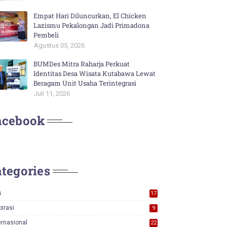
Empat Hari Diluncurkan, El Chicken
Lazismu Pekalongan Jadi Primadona
Pembeli
Agustus 05, 2026
BUMDes Mitra Raharja Perkuat
Identitas Desa Wisata Kutabawa Lewat
Beragam Unit Usaha Terintegrasi
Juli 11, 2026
acebook
tegories
s
17
0
pirasi
9
ernasional
22