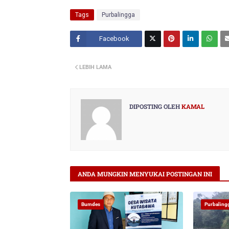
Tags
Purbalingga
Facebook
Twitt
LEBIH LAMA
er
DIPOSTING OLEH
KAMAL
ANDA MUNGKIN MENYUKAI POSTINGAN INI
Bumdes
Purbaling