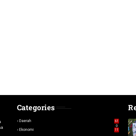
Categories
R
n
Daerah
61
0
na
Ekonomi
11