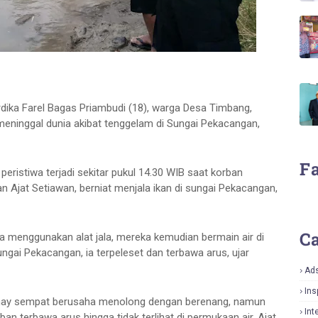
ika Farel Bagas Priambudi (18), warga Desa Timbang,
eninggal dunia akibat tenggelam di Sungai Pekacangan,
F
ristiwa terjadi sekitar pukul 14.30 WIB saat korban
 Ajat Setiawan, berniat menjala ikan di sungai Pekacangan,
Ca
isa menggunakan alat jala, mereka kemudian bermain air di
gai Pekacangan, ia terpeleset dan terbawa arus, ujar
Ad
Ins
may sempat berusaha menolong dengan berenang, namun
Int
an terbawa arus hingga tidak terlihat di permukaan air. Ajat