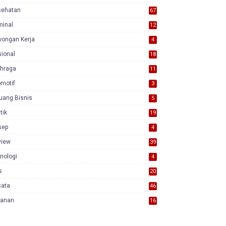
sehatan
67
minal
12
wongan Kerja
4
ional
18
7
ahraga
11
motif
3
uang Bisnis
5
itik
19
sep
4
view
39
3
nologi
4
s
20
sata
46
yanan
16