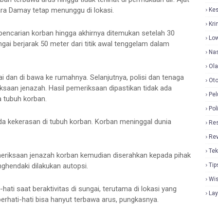
ra Damay tetap menunggu di lokasi.
Ke
Kri
ncarian korban hingga akhirnya ditemukan setelah 30
Lo
gai berjarak 50 meter dari titik awal tenggelam dalam
Nas
Ol
 dan di bawa ke rumahnya. Selanjutnya, polisi dan tenaga
Oto
an jenazah. Hasil pemeriksaan dipastikan tidak ada
Pel
a tubuh korban.
Pol
da kekerasan di tubuh korban. Korban meninggal dunia
Re
Re
Tek
eriksaan jenazah korban kemudian diserahkan kepada pihak
ghendaki dilakukan autopsi.
Tip
Wi
ti saat beraktivitas di sungai, terutama di lokasi yang
La
berhati-hati bisa hanyut terbawa arus, pungkasnya.