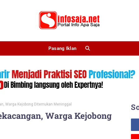
Pasang Iklan
an, Warga Kejobong Ditemukan Meninggal
So
ekacangan, Warga Kejobong