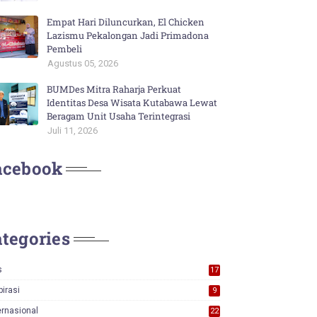
Empat Hari Diluncurkan, El Chicken
Lazismu Pekalongan Jadi Primadona
Pembeli
Agustus 05, 2026
BUMDes Mitra Raharja Perkuat
Identitas Desa Wisata Kutabawa Lewat
Beragam Unit Usaha Terintegrasi
Juli 11, 2026
acebook
tegories
s
17
0
pirasi
9
ernasional
22