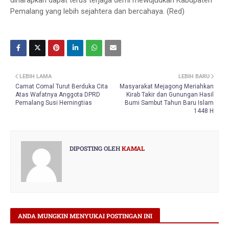
diharapkan dapat terus terjaga demi mewujudkan Kabupaten
Pemalang yang lebih sejahtera dan bercahaya. (Red)
LEBIH LAMA
LEBIH BARU
Camat Comal Turut Berduka Cita
Masyarakat Mejagong Meriahkan
Atas Wafatnya Anggota DPRD
Kirab Takir dan Gunungan Hasil
Pemalang Susi Herningtias
Bumi Sambut Tahun Baru Islam
1448 H
DIPOSTING OLEH
KAMAL
ANDA MUNGKIN MENYUKAI POSTINGAN INI