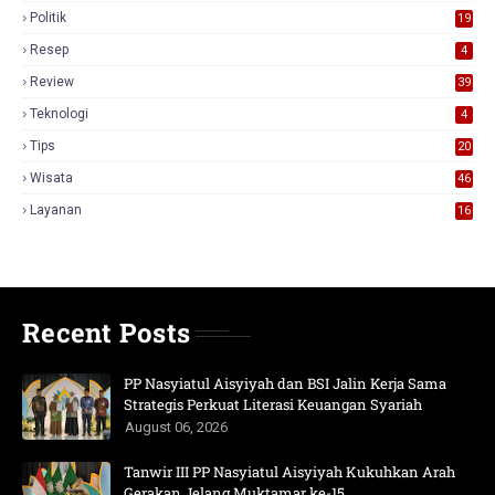
Politik
19
Resep
4
Review
39
3
Teknologi
4
Tips
20
Wisata
46
Layanan
16
Recent Posts
PP Nasyiatul Aisyiyah dan BSI Jalin Kerja Sama
Strategis Perkuat Literasi Keuangan Syariah
August 06, 2026
Tanwir III PP Nasyiatul Aisyiyah Kukuhkan Arah
Gerakan Jelang Muktamar ke-15