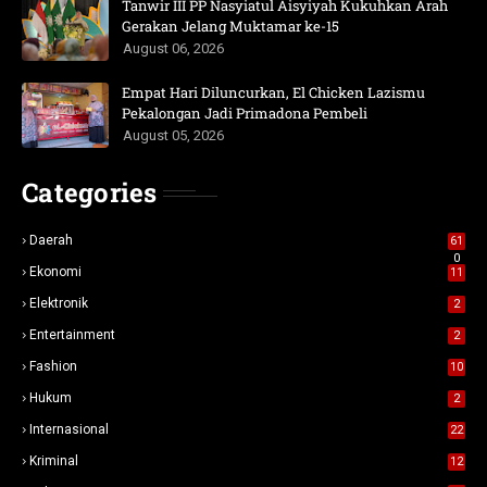
Tanwir III PP Nasyiatul Aisyiyah Kukuhkan Arah
Gerakan Jelang Muktamar ke-15
August 06, 2026
Empat Hari Diluncurkan, El Chicken Lazismu
Pekalongan Jadi Primadona Pembeli
August 05, 2026
Categories
Daerah
61
0
Ekonomi
11
Elektronik
2
Entertainment
2
Fashion
10
Hukum
2
Internasional
22
Kriminal
12