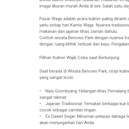
image liburan murah Anda di sini. Salah satu d
Pasar Wage adalah acara kuliner paling dinanti 
yaitu setiap hari Kamis Wage. Nuansa tradisiona
makanan dan jajanan khas zaman dahulu.
Contoh wisata Benowo Park dengan nuansa trad
dengan 'uang klithik' terbuat dari kayu. Penga
Pilihan Kuliner Wajib Coba saat Berkunjung
Saat berada di Wisata Benowo Park, cicipi kuli
yang sangat lezat.
• Nasi Grombyang: Hidangan khas Pemalang b
sangat nikmat.
• Jajanan Tradisional: Temukan berbagai kue bas
cocok sebagai camilan ringan.
• Es Dawet Segar: Minuman pelepas dahaga te
akan menyegarkan hari Anda.