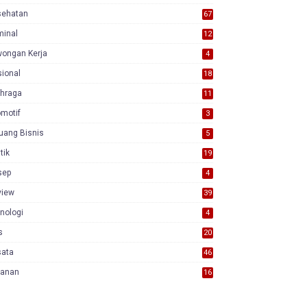
sehatan
67
minal
12
wongan Kerja
4
ional
18
7
ahraga
11
motif
3
uang Bisnis
5
itik
19
sep
4
view
39
3
nologi
4
s
20
sata
46
yanan
16