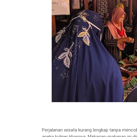
Perjalanan wisata kurang lengkap tanpa mencob
aneka kuliner khasnya. Makanan-makanan ini dij