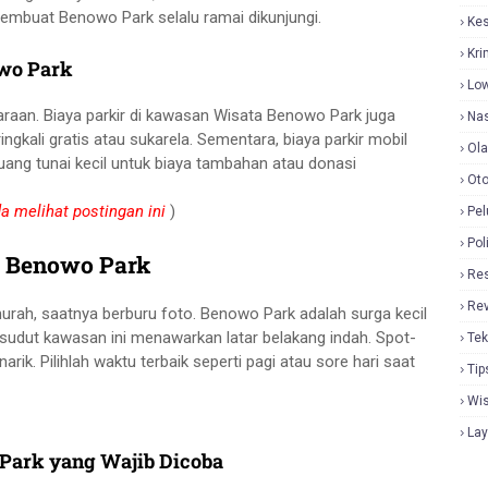
embuat Benowo Park selalu ramai dikunjungi.
Ke
Kri
owo Park
Lo
daraan. Biaya parkir di kawasan Wisata Benowo Park juga
Nas
ngkali gratis atau sukarela. Sementara, biaya parkir mobil
Ol
uang tunai kecil untuk biaya tambahan atau donasi
Oto
 melihat postingan ini
)
Pel
Pol
di Benowo Park
Re
Re
rah, saatnya berburu foto. Benowo Park adalah surga kecil
p sudut kawasan ini menawarkan latar belakang indah. Spot-
Tek
ik. Pilihlah waktu terbaik seperti pagi atau sore hari saat
Tip
Wi
La
 Park yang Wajib Dicoba