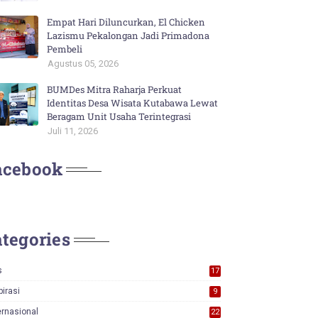
Empat Hari Diluncurkan, El Chicken
Lazismu Pekalongan Jadi Primadona
Pembeli
Agustus 05, 2026
BUMDes Mitra Raharja Perkuat
Identitas Desa Wisata Kutabawa Lewat
Beragam Unit Usaha Terintegrasi
Juli 11, 2026
acebook
tegories
s
17
0
pirasi
9
ernasional
22