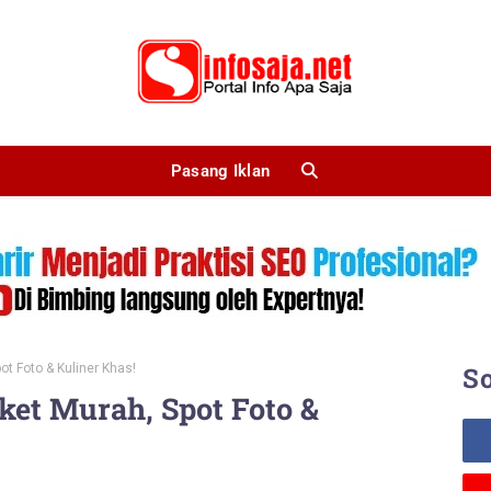
Pasang Iklan
t Foto & Kuliner Khas!
So
ket Murah, Spot Foto &