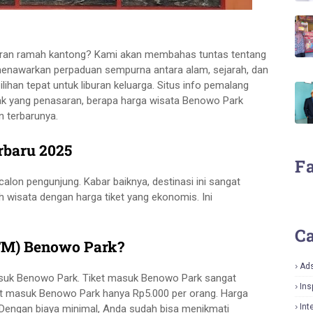
iburan ramah kantong? Kami akan membahas tuntas tentang
 menawarkan perpaduan sempurna antara alam, sejarah, dan
ihan tepat untuk liburan keluarga. Situs info pemalang
ak yang penasaran, berapa harga wisata Benowo Park
n terbarunya.
rbaru 2025
F
calon pengunjung. Kabar baiknya, destinasi ini sangat
 wisata dengan harga tiket yang ekonomis. Ini
Ca
TM) Benowo Park?
Ad
asuk Benowo Park. Tiket masuk Benowo Park sangat
Ins
iket masuk Benowo Park hanya Rp5.000 per orang. Harga
Int
 Dengan biaya minimal, Anda sudah bisa menikmati