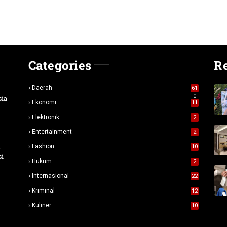
Categories
R
Daerah
61
0
sia
Ekonomi
11
Elektronik
2
Entertainment
2
n
Fashion
10
si
Hukum
2
Internasional
22
Kriminal
12
Kuliner
10