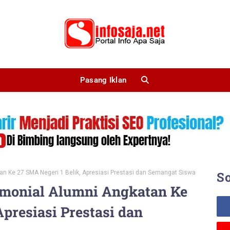
Pasang Iklan
an Ke 27 SMA Negeri 1 Belik, Apresiasi Prestasi dan Semangat Siswa
So
emonial Alumni Angkatan Ke
Apresiasi Prestasi dan