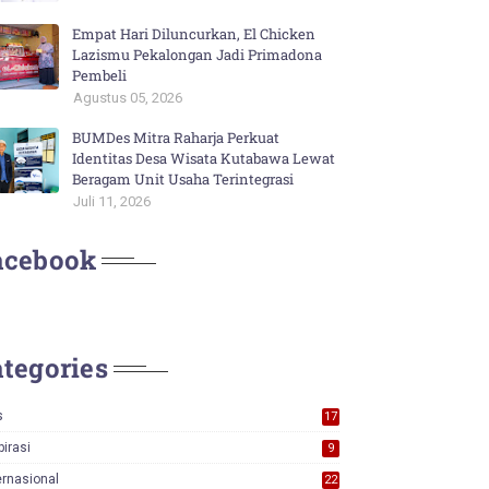
Empat Hari Diluncurkan, El Chicken
Lazismu Pekalongan Jadi Primadona
Pembeli
Agustus 05, 2026
BUMDes Mitra Raharja Perkuat
Identitas Desa Wisata Kutabawa Lewat
Beragam Unit Usaha Terintegrasi
Juli 11, 2026
acebook
tegories
s
17
0
pirasi
9
ernasional
22