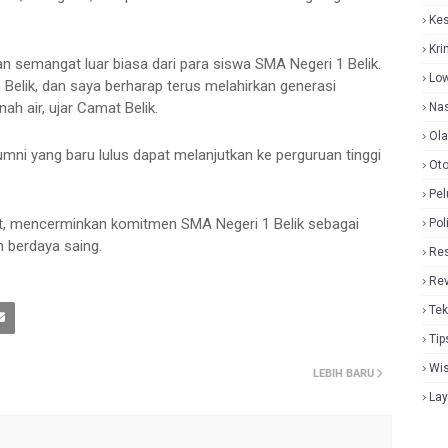
Ke
Kri
 semangat luar biasa dari para siswa SMA Negeri 1 Belik.
Lo
 Belik, dan saya berharap terus melahirkan generasi
ah air, ujar Camat Belik.
Nas
Ol
i yang baru lulus dapat melanjutkan ke perguruan tinggi
Oto
Pel
, mencerminkan komitmen SMA Negeri 1 Belik sebagai
Pol
 berdaya saing.
Re
Re
Tek
Tip
Wi
LEBIH BARU
La