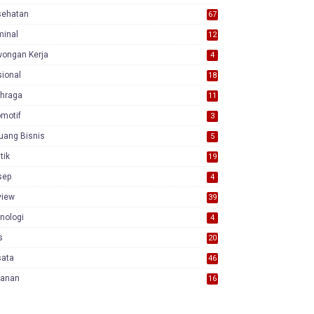
sehatan
67
minal
12
wongan Kerja
4
ional
18
7
ahraga
11
motif
3
uang Bisnis
5
itik
19
sep
4
view
39
3
nologi
4
s
20
sata
46
yanan
16