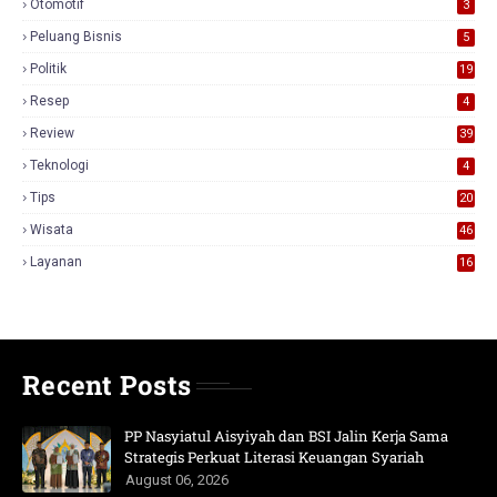
Otomotif
3
Peluang Bisnis
5
Politik
19
Resep
4
Review
39
3
Teknologi
4
Tips
20
Wisata
46
Layanan
16
Recent Posts
PP Nasyiatul Aisyiyah dan BSI Jalin Kerja Sama
Strategis Perkuat Literasi Keuangan Syariah
August 06, 2026