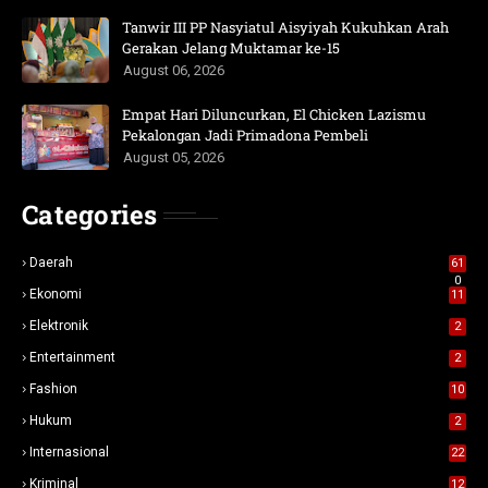
Tanwir III PP Nasyiatul Aisyiyah Kukuhkan Arah
Gerakan Jelang Muktamar ke-15
August 06, 2026
Empat Hari Diluncurkan, El Chicken Lazismu
Pekalongan Jadi Primadona Pembeli
August 05, 2026
Categories
Daerah
61
0
Ekonomi
11
Elektronik
2
Entertainment
2
Fashion
10
Hukum
2
Internasional
22
Kriminal
12