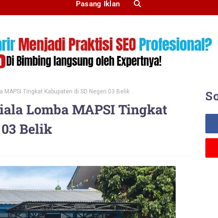
Pasang Iklan
 MAPSI Tingkat Kabupaten di SD Negeri 03 Belik
So
Piala Lomba MAPSI Tingkat
03 Belik