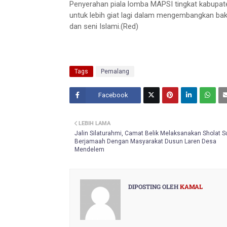
Penyerahan piala lomba MAPSI tingkat kabupa
untuk lebih giat lagi dalam mengembangkan b
dan seni Islami.(Red)
Tags
Pemalang
Facebook
Twitt
LEBIH LAMA
er
Jalin Silaturahmi, Camat Belik Melaksanakan Sholat 
Berjamaah Dengan Masyarakat Dusun Laren Desa
Mendelem
DIPOSTING OLEH
KAMAL