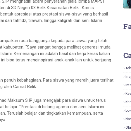
IP menghadiri acara penyerahan piala lomba MAPSI
ten di SD Negeri 03 Belik Kecamatan Belik . Kamis
bentuk apresiasi atas prestasi siswa-siswi yang berhasil
dari tahfidz, tilawah, hingga kaligrafi dan seni Islami
F
ampaikan rasa bangganya kepada para siswa yang telah
t kabupaten. "Saya sangat bangga melihat generasi muda
Ca
lami. Kemenangan ini adalah hasil dari kerja keras kalian
ini bisa terus menginspirasi anak-anak lain untuk berjuang
Ad
Ins
n penuh kebahagiaan. Para siswa yang meraih juara terlihat
Int
ng oleh Camat Belik.
Ke
mad Maksum S.IP juga mengajak para siswa untuk terus
Kri
lajar. "Prestasi di bidang agama dan seni Islami ini
Lo
ian. Teruslah belajar dan tingkatkan kemampuan, serta
ya.
Nas
Ol