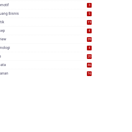
motif
3
uang Bisnis
5
itik
19
sep
4
view
39
3
nologi
4
s
20
sata
46
yanan
16