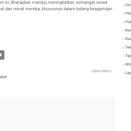
ten ini diharapkan mampu meningkatkan semangat siswa
Oto
akat dan minat mereka, khususnya dalam bidang keagamaan
Pel
Pol
Re
Re
Tek
Tip
Wi
LEBIH BARU
La
Subuh