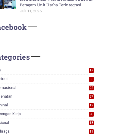
Beragam Unit Usaha Terintegrasi
Juli 11, 2026
acebook
tegories
s
17
0
pirasi
9
ernasional
22
sehatan
67
minal
12
wongan Kerja
4
ional
18
7
ahraga
11