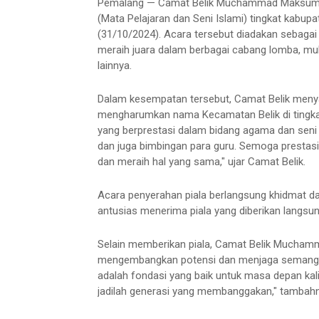
Pemalang — Camat Belik Muchammad Maksum S.
(Mata Pelajaran dan Seni Islami) tingkat kabupa
(31/10/2024). Acara tersebut diadakan sebagai 
meraih juara dalam berbagai cabang lomba, mulai 
lainnya.
Dalam kesempatan tersebut, Camat Belik meny
mengharumkan nama Kecamatan Belik di tingka
yang berprestasi dalam bidang agama dan seni Is
dan juga bimbingan para guru. Semoga prestasi 
dan meraih hal yang sama," ujar Camat Belik.
Acara penyerahan piala berlangsung khidmat da
antusias menerima piala yang diberikan langsu
Selain memberikan piala, Camat Belik Mucham
mengembangkan potensi dan menjaga semangat be
adalah fondasi yang baik untuk masa depan kal
jadilah generasi yang membanggakan," tambahn