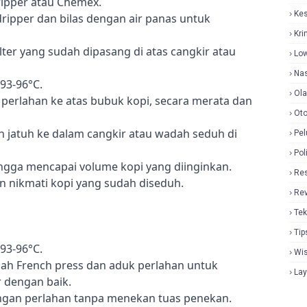
dripper atau Chemex.
Ke
dripper dan bilas dengan air panas untuk 
Kri
ter yang sudah dipasang di atas cangkir atau 
Lo
Nas
93-96°C.
Ol
perlahan ke atas bubuk kopi, secara merata dan 
Oto
n jatuh ke dalam cangkir atau wadah seduh di 
Pel
Pol
hingga mencapai volume kopi yang diinginkan.
Re
an nikmati kopi yang sudah diseduh.
Re
Tek
Tip
93-96°C.
Wi
ah French press dan aduk perlahan untuk 
La
 dengan baik.
ngan perlahan tanpa menekan tuas penekan.