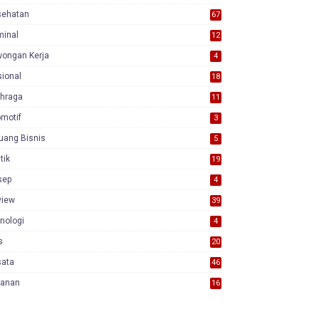
sehatan
67
minal
12
wongan Kerja
4
ional
18
7
ahraga
11
motif
3
uang Bisnis
5
itik
19
sep
4
view
39
3
nologi
4
s
20
sata
46
yanan
16