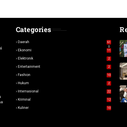
Categories
R
n
Daerah
61
0
si
Ekonomi
11
Elektronik
2
Entertainment
2
Fashion
10
Hukum
2
Internasional
22
n
Kriminal
12
na
Kuliner
10