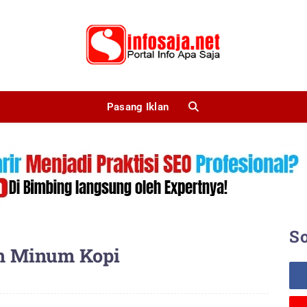
Pasang Iklan
So
h Minum Kopi