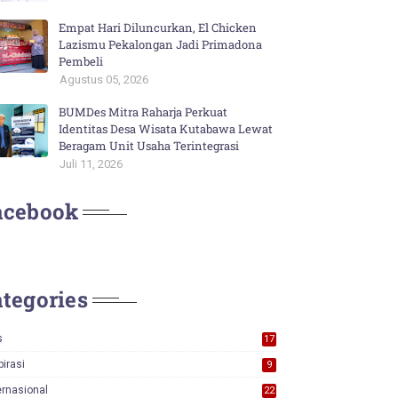
Empat Hari Diluncurkan, El Chicken
Lazismu Pekalongan Jadi Primadona
Pembeli
Agustus 05, 2026
BUMDes Mitra Raharja Perkuat
Identitas Desa Wisata Kutabawa Lewat
Beragam Unit Usaha Terintegrasi
Juli 11, 2026
acebook
tegories
s
17
0
pirasi
9
ernasional
22