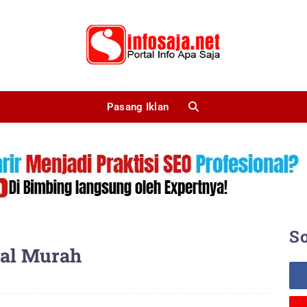
Pasang Iklan
So
gal Murah