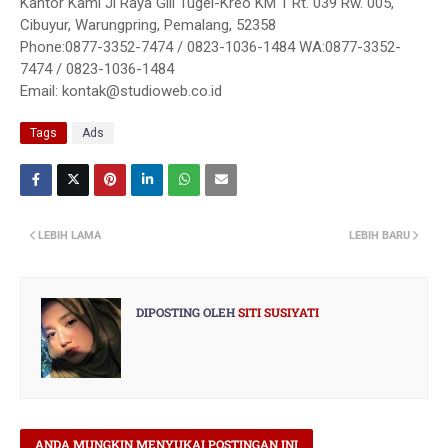
Kantor Kami Jl Raya Gili Tugel-Kreo KM 1 Rt. 039 Rw. 005,
Cibuyur, Warungpring, Pemalang, 52358
Phone:0877-3352-7474 / 0823-1036-1484 WA:0877-3352-
7474 / 0823-1036-1484
Email: kontak@studioweb.co.id
Tags
Ads
LEBIH LAMA
LEBIH BARU
DIPOSTING OLEH
SITI SUSIYATI
ANDA MUNGKIN MENYUKAI POSTINGAN INI