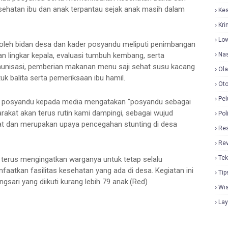
sehatan ibu dan anak terpantau sejak anak masih dalam
Ke
Kri
Lo
oleh bidan desa dan kader posyandu meliputi penimbangan
ran lingkar kepala, evaluasi tumbuh kembang, serta
Nas
unisasi, pemberian makanan menu saji sehat susu kacang
Ol
uk balita serta pemeriksaan ibu hamil.
Oto
Pel
tan posyandu kepada media mengatakan "posyandu sebagai
akat akan terus rutin kami dampingi, sebagai wujud
Pol
at dan merupakan upaya pencegahan stunting di desa
Re
Re
Tek
 terus mengingatkan warganya untuk tetap selalu
atkan fasilitas kesehatan yang ada di desa. Kegiatan ini
Tip
sari yang diikuti kurang lebih 79 anak.(Red)
Wi
La