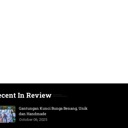
ecent In Review
Gantungan Kunci Bunga Benang, Unik
dan Handmade
October 06, 2025