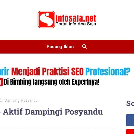
Pasang Iklan
ktif Dampingi Posyandu
So
o Aktif Dampingi Posyandu