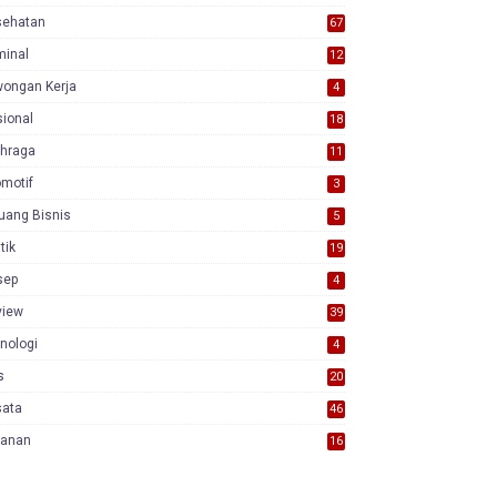
sehatan
67
minal
12
wongan Kerja
4
ional
18
7
ahraga
11
motif
3
uang Bisnis
5
itik
19
sep
4
view
39
3
nologi
4
s
20
sata
46
yanan
16