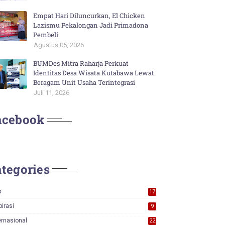
Empat Hari Diluncurkan, El Chicken
Lazismu Pekalongan Jadi Primadona
Pembeli
Agustus 05, 2026
BUMDes Mitra Raharja Perkuat
Identitas Desa Wisata Kutabawa Lewat
Beragam Unit Usaha Terintegrasi
Juli 11, 2026
acebook
tegories
s
17
0
pirasi
9
ernasional
22