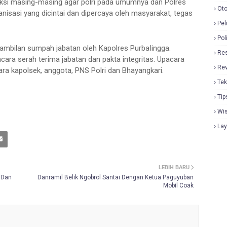
oksi masing-masing agar polri pada umumnya dan Polres
Oto
nisasi yang dicintai dan dipercaya oleh masyarakat, tegas
Pel
Pol
gambilan sumpah jabatan oleh Kapolres PurbaIingga.
Re
cara serah terima jabatan dan pakta integritas. Upacara
Re
para kapolsek, anggota, PNS Polri dan Bhayangkari.
Tek
Tip
Wi
La
LEBIH BARU
 Dan
Danramil Belik Ngobrol Santai Dengan Ketua Paguyuban
Mobil Coak