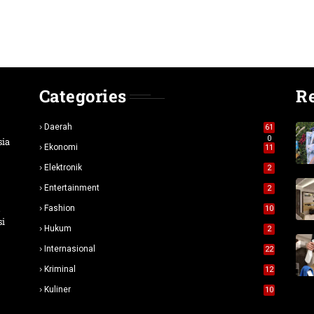
Categories
R
Daerah
61
0
sia
Ekonomi
11
Elektronik
2
Entertainment
2
n
Fashion
10
si
Hukum
2
Internasional
22
Kriminal
12
Kuliner
10