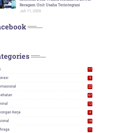
Beragam Unit Usaha Terintegrasi
Juli 11, 2026
acebook
tegories
s
17
0
pirasi
9
ernasional
22
sehatan
67
minal
12
wongan Kerja
4
ional
18
7
ahraga
11