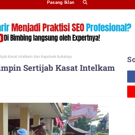
Pasang Iklan
tijab Kasat Intelkam dan Kapolsek Bukateja
So
impin Sertijab Kasat Intelkam