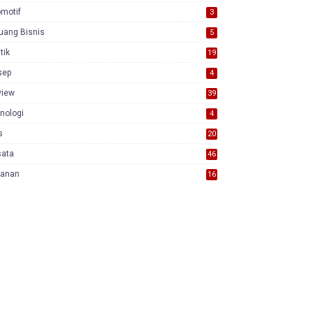
motif
3
uang Bisnis
5
itik
19
sep
4
view
39
3
nologi
4
s
20
sata
46
yanan
16