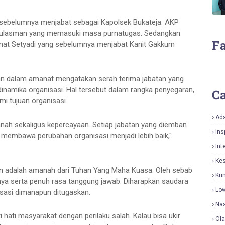
 sebelumnya menjabat sebagai Kapolsek Bukateja. AKP
Sulasman yang memasuki masa purnatugas. Sedangkan
F
ohmat Setyadi yang sebelumnya menjabat Kanit Gakkum
an dalam amanat mengatakan serah terima jabatan yang
inamika organisasi. Hal tersebut dalam rangka penyegaran,
Ca
i tujuan organisasi.
Ad
nah sekaligus kepercayaan. Setiap jabatan yang diemban
Ins
 membawa perubahan organisasi menjadi lebih baik,"
Int
Ke
n adalah amanah dari Tuhan Yang Maha Kuasa. Oleh sebab
Kri
knya serta penuh rasa tanggung jawab. Diharapkan saudara
Lo
isasi dimanapun ditugaskan.
Nas
hati masyarakat dengan perilaku salah. Kalau bisa ukir
Ol