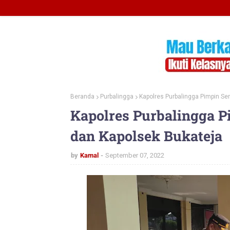
Beranda
Purbalingga
Kapolres Purbalingga Pimpin Ser
Kapolres Purbalingga P
dan Kapolsek Bukateja
by
Kamal
September 07, 2022