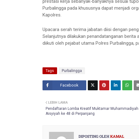
prestasi kerja sebanyak-banyaknya sesuai tup
Purbalingga pada khususnya dapat menjadi orga
Kapolres.
Upacara serah terima jabatan diisi dengan pen
Selanjutnya dilakukan penandatanganan berita a
diikuti oleh pejabat utama Polres Purbalingga, 
Tags
Purbalingga
Facebook
Twitt
LEBIH LAMA
er
Pendaftaran Lomba Kreatif Muktamar Muhammadiyah
Aisyiyah ke 48 di Perpanjang
DIPOSTING OLEH
KAMAL