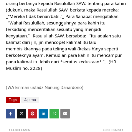
orang bertanya kepada Rasulullah SAW. tentang para kahin 
(dukun), maka Rasulullah SAW. berkata kepada mereka: 
_“Mereka tidak benar/batil.”_ Para Sahabat mengatakan: 
_“Wahai Rasulullah, sesungguhnya para kahin itu 
terkadang menceritakan sesuatu yang menjadi 
kenyataan.”_ Rasulullah SAW. bersabda: _“Itu adalah satu 
kalimat dari jin, jin mencopet kalimat itu lalu 
membisikkannya pada telinga wali (kekasih)nya seperti 
berkoteknya ayam. Kemudian para kahin itu mencampur 
pada kalimat itu lebih dari *seratus kedustaan*.”_  
(HR. 
Muslim no. 2228)
(WA kiriman ustadz Nanung Danardono)
Tags
Agama
LEBIH LAMA
LEBIH BARU