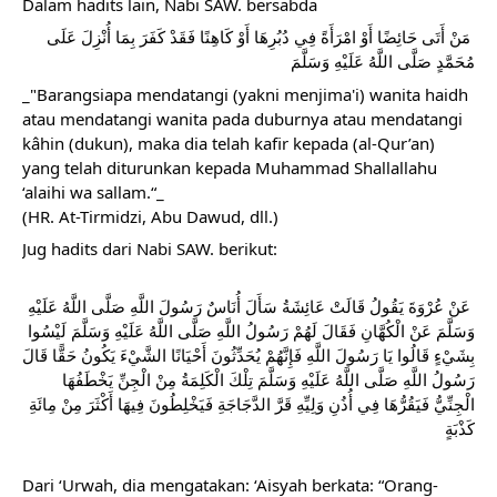
Dalam hadits lain, Nabi SAW. bersabda
 مَنْ أَتَى حَائِضًا أَوْ امْرَأَةً فِي دُبُرِهَا أَوْ كَاهِنًا فَقَدْ كَفَرَ بِمَا أُنْزِلَ عَلَى 
مُحَمَّدٍ صَلَّى اللَّهُ عَلَيْهِ وَسَلَّمَ 
_"Barangsiapa mendatangi (yakni menjima'i) wanita haidh 
atau mendatangi wanita pada duburnya atau mendatangi 
kâhin (dukun), maka dia telah kafir kepada (al-Qur’an) 
yang telah diturunkan kepada Muhammad Shallallahu 
‘alaihi wa sallam.“_
(HR. At-Tirmidzi, Abu Dawud, dll.)
Jug hadits dari Nabi SAW. berikut:
 عَنْ عُرْوَةَ يَقُولُ قَالَتْ عَائِشَةُ سَأَلَ أُنَاسٌ رَسُولَ اللَّهِ صَلَّى اللَّهُ عَلَيْهِ 
وَسَلَّمَ عَنْ الْكُهَّانِ فَقَالَ لَهُمْ رَسُولُ اللَّهِ صَلَّى اللَّهُ عَلَيْهِ وَسَلَّمَ لَيْسُوا 
بِشَيْءٍ قَالُوا يَا رَسُولَ اللَّهِ فَإِنَّهُمْ يُحَدِّثُونَ أَحْيَانًا الشَّيْءَ يَكُونُ حَقًّا قَالَ 
رَسُولُ اللَّهِ صَلَّى اللَّهُ عَلَيْهِ وَسَلَّمَ تِلْكَ الْكَلِمَةُ مِنْ الْجِنِّ يَخْطَفُهَا 
الْجِنِّيُّ فَيَقُرُّهَا فِي أُذُنِ وَلِيِّهِ قَرَّ الدَّجَاجَةِ فَيَخْلِطُونَ فِيهَا أَكْثَرَ مِنْ مِائَةِ 
كَذْبَةٍ 
Dari ‘Urwah, dia mengatakan: ‘Aisyah berkata: “Orang-