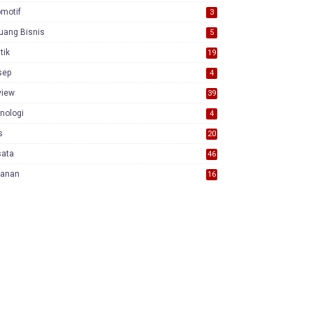
motif
3
uang Bisnis
5
itik
19
sep
4
view
39
3
nologi
4
s
20
sata
46
yanan
16