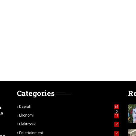
Categories
R
n
Daerah
61
0
na
Ekonomi
11
Elektronik
2
Entertainment
2