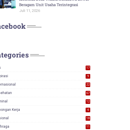
Beragam Unit Usaha Terintegrasi
Juli 11, 2026
acebook
tegories
s
17
0
pirasi
9
ernasional
22
sehatan
67
minal
12
wongan Kerja
4
ional
18
7
ahraga
11