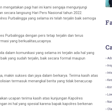
n mengatakan pagi hari ini kami sengaja mengunjungi
 secara langsung Hari Pers Nasional tahun 2022.
es Purbalingga yang selama ini telah terjalin baik semoga
F
es Purbalingga dengan pers tetap terjalin dan terus
rmasi yang berkualitas,ucapnya.
Ca
 dalam komunikasi yang selama ini terjalin ada hal yang
 baik yang sudah terjalin, baik secara formal maupun
Ad
Ins
Int
a, makin sukses dan jaya dalam berkarya. Terima kasih atas
Ke
olisian termasuk menangkal berita yang tidak benar,ucap
Kri
Lo
kan ucapan terima kasih atas kunjungan Kapolres
Nas
ngan ini hal yang spesial karena bapak kapolres berkenan
Ol