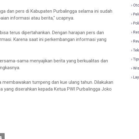
Oto
gga dan pers di Kabupaten Purbalingga selama ini sudah
Pel
ian informasi atau berita," ucapnya.
Pol
bisa terus dipertahankan. Dengan harapan pers dan
Re
formasi. Karena saat ini perkembangan informasi yang
Re
Tek
Tip
bersama-sama menyajikan berita yang berkualitas dan
ungkasnya.
Wi
La
ga membawakan tumpeng dan kue ulang tahun. Dilakukan
a yang diserahkan kepada Ketua PWI PurbaIingga Joko