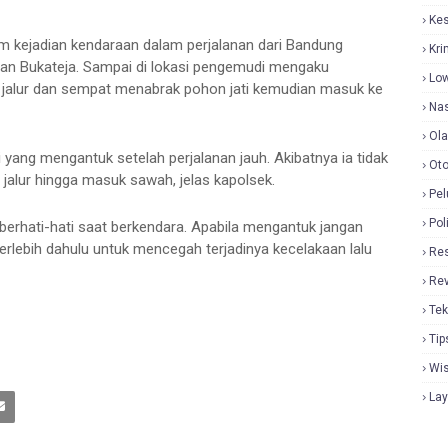
Ke
 kejadian kendaraan dalam perjalanan dari Bandung
Kri
n Bukateja. Sampai di lokasi pengemudi mengaku
Lo
r jalur dan sempat menabrak pohon jati kemudian masuk ke
Nas
Ol
yang mengantuk setelah perjalanan jauh. Akibatnya ia tidak
Oto
jalur hingga masuk sawah, jelas kapolsek.
Pel
Pol
rhati-hati saat berkendara. Apabila mengantuk jangan
erlebih dahulu untuk mencegah terjadinya kecelakaan lalu
Re
Re
Tek
Tip
Wi
La