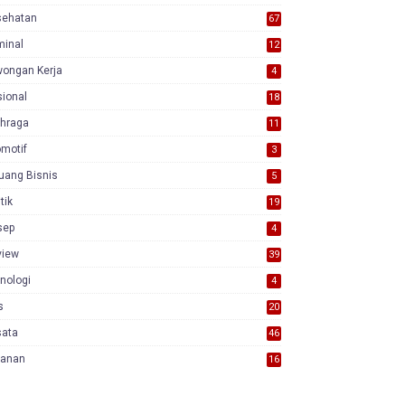
sehatan
67
minal
12
wongan Kerja
4
ional
18
7
ahraga
11
motif
3
uang Bisnis
5
itik
19
sep
4
view
39
3
nologi
4
s
20
sata
46
yanan
16