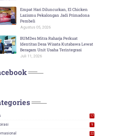
Empat Hari Diluncurkan, El Chicken
Lazismu Pekalongan Jadi Primadona
Pembeli
Agustus 05, 2026
BUMDes Mitra Raharja Perkuat
Identitas Desa Wisata Kutabawa Lewat
Beragam Unit Usaha Terintegrasi
Juli 11, 2026
acebook
tegories
s
17
0
pirasi
9
ernasional
22