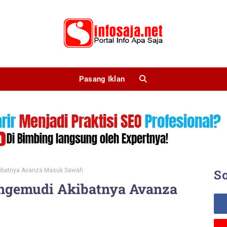
Pasang Iklan
kibatnya Avanza Masuk Sawah
So
ngemudi Akibatnya Avanza