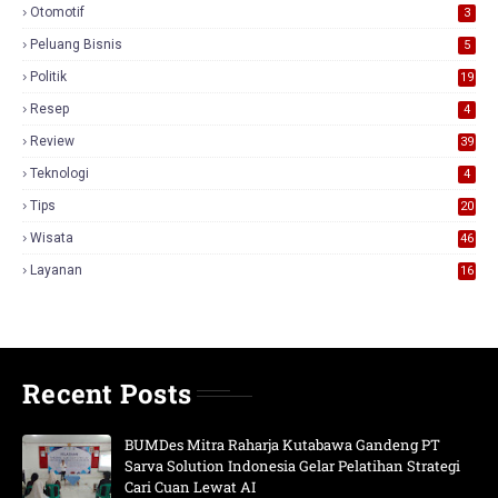
Otomotif
3
Peluang Bisnis
5
Politik
19
Resep
4
Review
39
3
Teknologi
4
Tips
20
Wisata
46
Layanan
16
Recent Posts
BUMDes Mitra Raharja Kutabawa Gandeng PT
Sarva Solution Indonesia Gelar Pelatihan Strategi
Cari Cuan Lewat AI