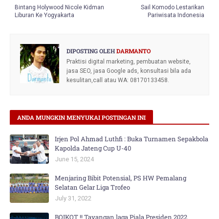
Bintang Holywood Nicole Kidman
Sail Komodo Lestarikan
Liburan Ke Yogyakarta
Pariwisata Indonesia
DIPOSTING OLEH
DARMANTO
Praktisi digital marketing, pembuatan website,
jasa SEO, jasa Google ads, konsultasi bila ada
kesulitan,call atau WA: 08170133458.
ANDA MUNGKIN MENYUKAI POSTINGAN INI
Irjen Pol Ahmad Luthfi : Buka Turnamen Sepakbola
Kapolda Jateng Cup U-40
June 15, 2024
Menjaring Bibit Potensial, PS HW Pemalang
Selatan Gelar Liga Trofeo
July 31, 2022
BOIKOT !! Tayangan laga Piala Presiden 2022