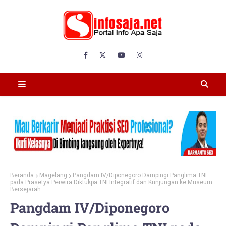
Beranda
Magelang
Pangdam IV/Diponegoro Dampingi Panglima TNI
pada Prasetya Perwira Diktukpa TNI Integratif dan Kunjungan ke Museum
Bersejarah
Pangdam IV/Diponegoro