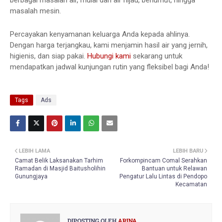
masalah mesin.
Percayakan kenyamanan keluarga Anda kepada ahlinya.
Dengan harga terjangkau, kami menjamin hasil air yang jernih,
higienis, dan siap pakai.
Hubungi kami
sekarang untuk
mendapatkan jadwal kunjungan rutin yang fleksibel bagi Anda!
Tags
Ads
LEBIH LAMA
LEBIH BARU
Camat Belik Laksanakan Tarhim
Forkompincam Comal Serahkan
Ramadan di Masjid Baitusholihin
Bantuan untuk Relawan
Gunungjaya
Pengatur Lalu Lintas di Pendopo
Kecamatan
DIPOSTING OLEH
ARINA