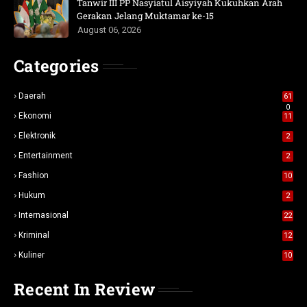
Tanwir III PP Nasyiatul Aisyiyah Kukuhkan Arah
Gerakan Jelang Muktamar ke-15
August 06, 2026
Categories
Daerah
61
0
Ekonomi
11
Elektronik
2
Entertainment
2
Fashion
10
Hukum
2
Internasional
22
Kriminal
12
Kuliner
10
Recent In Review