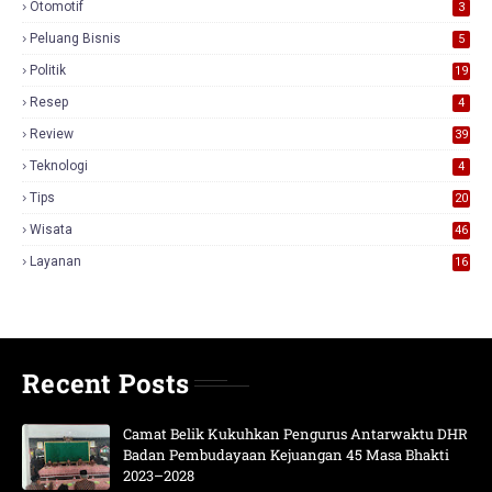
Otomotif
3
Peluang Bisnis
5
Politik
19
Resep
4
Review
39
3
Teknologi
4
Tips
20
Wisata
46
Layanan
16
Recent Posts
Camat Belik Kukuhkan Pengurus Antarwaktu DHR
Badan Pembudayaan Kejuangan 45 Masa Bhakti
2023–2028