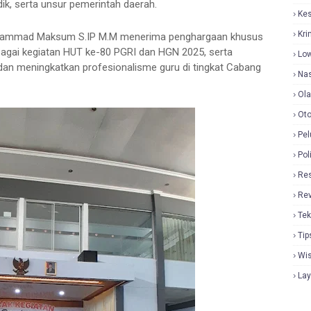
dik, serta unsur pemerintah daerah.
Ke
Kri
chammad Maksum S.IP M.M menerima penghargaan khusus
agai kegiatan HUT ke-80 PGRI dan HGN 2025, serta
Lo
dan meningkatkan profesionalisme guru di tingkat Cabang
Nas
Ol
Oto
Pel
Pol
Re
Re
Tek
Tip
Wi
La