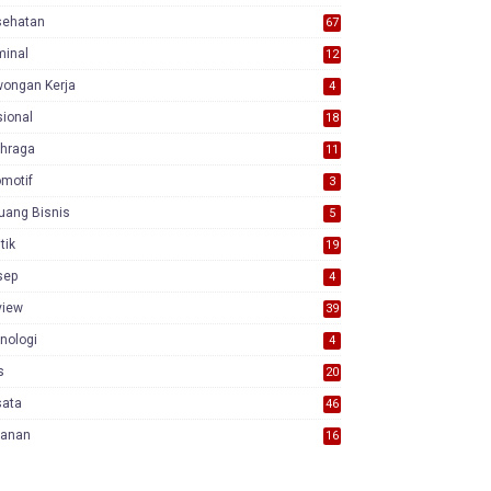
sehatan
67
minal
12
wongan Kerja
4
ional
18
7
ahraga
11
motif
3
uang Bisnis
5
itik
19
sep
4
view
39
3
nologi
4
s
20
sata
46
yanan
16