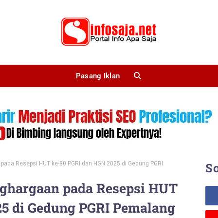
Pasang Iklan
 pada Resepsi HUT ke-80 PGRI dan HGN 2025 di Gedung PGRI
So
nghargaan pada Resepsi HUT
25 di Gedung PGRI Pemalang