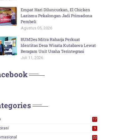
Empat Hari Diluncurkan, El Chicken
Lazismu Pekalongan Jadi Primadona
Pembeli
Agustus 05, 2026
BUMDes Mitra Raharja Perkuat
Identitas Desa Wisata Kutabawa Lewat
Beragam Unit Usaha Terintegrasi
Juli 11, 2026
acebook
tegories
s
17
0
pirasi
9
ernasional
22