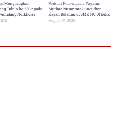
al Mengucapkan
Perkuat Keaswajaan, Yayasan
ang Tahun ke-59 kepada
Mutiara Nusantara Luncurkan
i Pemalang Nurkholes
Kajian Bulanan di SMK NU 01 Belik
2026
August 01, 2026