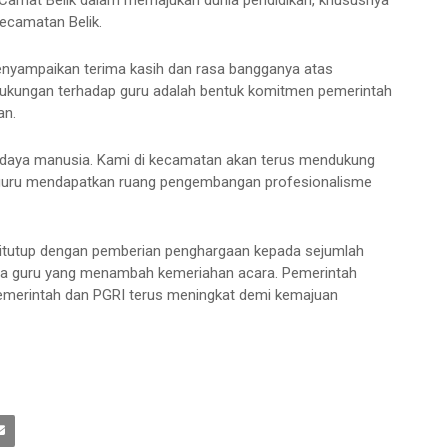
i Camat Belik dalam memajukan dunia pendidikan, khususnya
ecamatan Belik.
ampaikan terima kasih dan rasa bangganya atas
ukungan terhadap guru adalah bentuk komitmen pemerintah
an.
daya manusia. Kami di kecamatan akan terus mendukung
guru mendapatkan ruang pengembangan profesionalisme
itutup dengan pemberian penghargaan kepada sejumlah
para guru yang menambah kemeriahan acara. Pemerintah
emerintah dan PGRI terus meningkat demi kemajuan