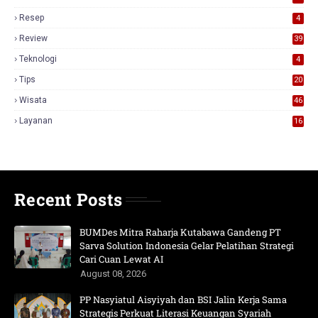
Resep
4
Review
39
3
Teknologi
4
Tips
20
Wisata
46
Layanan
16
Recent Posts
BUMDes Mitra Raharja Kutabawa Gandeng PT
Sarva Solution Indonesia Gelar Pelatihan Strategi
Cari Cuan Lewat AI
August 08, 2026
PP Nasyiatul Aisyiyah dan BSI Jalin Kerja Sama
Strategis Perkuat Literasi Keuangan Syariah