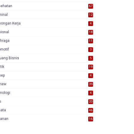
sehatan
67
minal
12
wongan Kerja
4
ional
18
7
ahraga
11
motif
3
uang Bisnis
5
itik
19
sep
4
view
39
3
nologi
4
s
20
sata
46
yanan
16