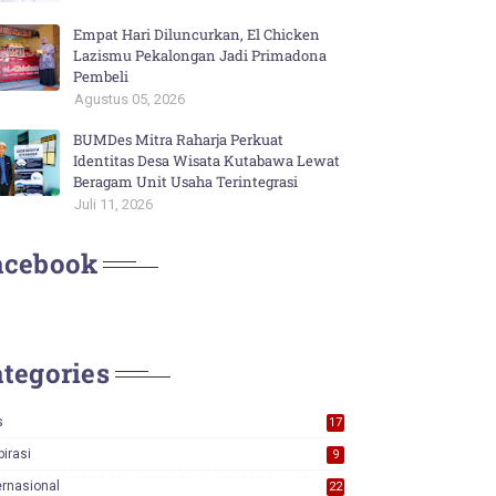
Empat Hari Diluncurkan, El Chicken
Lazismu Pekalongan Jadi Primadona
Pembeli
Agustus 05, 2026
BUMDes Mitra Raharja Perkuat
Identitas Desa Wisata Kutabawa Lewat
Beragam Unit Usaha Terintegrasi
Juli 11, 2026
acebook
tegories
s
17
0
pirasi
9
ernasional
22