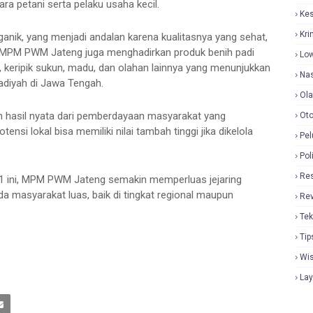
a petani serta pelaku usaha kecil.
Ke
Kri
anik, yang menjadi andalan karena kualitasnya yang sehat,
and MPM PWM Jateng juga menghadirkan produk benih padi
Lo
i, keripik sukun, madu, dan olahan lainnya yang menunjukkan
Nas
diyah di Jawa Tengah.
Ol
lah hasil nyata dari pemberdayaan masyarakat yang
Oto
nsi lokal bisa memiliki nilai tambah tinggi jika dikelola
Pel
Pol
Re
 1 ini, MPM PWM Jateng semakin memperluas jejaring
 masyarakat luas, baik di tingkat regional maupun
Re
Tek
Tip
Wi
La