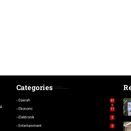
Categories
R
n
Daerah
61
0
si
Ekonomi
11
Elektronik
2
Entertainment
2