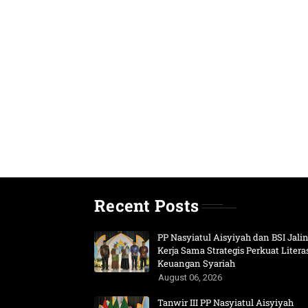
Recent Posts
PP Nasyiatul Aisyiyah dan BSI Jali
Kerja Sama Strategis Perkuat Litera
Keuangan Syariah
August 06, 2026
Tanwir III PP Nasyiatul Aisyiyah