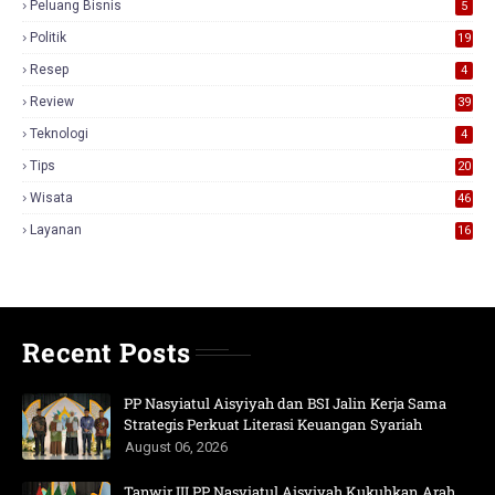
Peluang Bisnis
5
Politik
19
Resep
4
Review
39
3
Teknologi
4
Tips
20
Wisata
46
Layanan
16
Recent Posts
PP Nasyiatul Aisyiyah dan BSI Jalin Kerja Sama
Strategis Perkuat Literasi Keuangan Syariah
August 06, 2026
Tanwir III PP Nasyiatul Aisyiyah Kukuhkan Arah