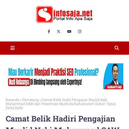
Beranda
Pemalang
Camat Belik Hadiri Pengajian Maulid Nabi
Muhammad SAW dan Peresmian Mushola Baitussalam Dukuh Tepus
Desa Belik
Camat Belik Hadiri Pengajian