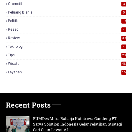
Otomotif
3
Peluang Bisnis
5
Politik
19
Resep
4
Review
39
3
Teknologi
4
Tips
20
Wisata
46
Layanan
16
Recent Posts
BUMDes Mitra Raharja Kutabawa Gandeng PT
Sarva Solution Indonesia Gelar Pelatihan Strategi
Cari Cuan Lewat AI