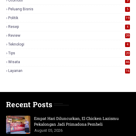
Otomotif
3
Peluang Bisnis
5
Politik
19
Resep
4
Review
39
3
Teknologi
4
Tips
20
Wisata
46
Layanan
16
Recent Posts
Empat Hari Diluncurkan, El Chicken Lazismu
Pekalongan Jadi Primadona Pembeli
August 05, 2026