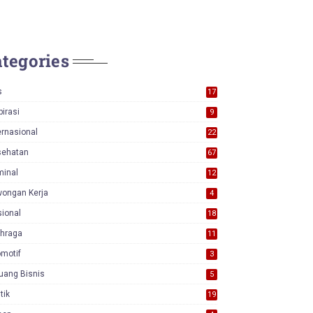
tegories
s
17
0
pirasi
9
ernasional
22
sehatan
67
minal
12
wongan Kerja
4
ional
18
7
ahraga
11
motif
3
uang Bisnis
5
itik
19