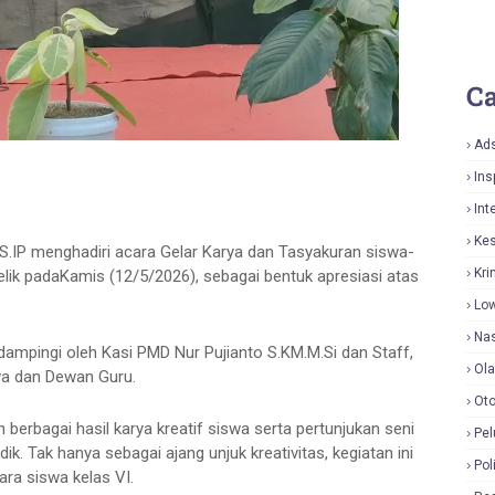
Ca
Ad
Ins
Int
Ke
P menghadiri acara Gelar Karya dan Tasyakuran siswa-
Kri
elik padaKamis (12/5/2026), sebagai bentuk apresiasi atas
Lo
Nas
mpingi oleh Kasi PMD Nur Pujianto S.KM.M.Si dan Staff,
Ol
wa dan Dewan Guru.
Oto
berbagai hasil karya kreatif siswa serta pertunjukan seni
Pel
k. Tak hanya sebagai ajang unjuk kreativitas, kegiatan ini
Pol
ra siswa kelas VI.