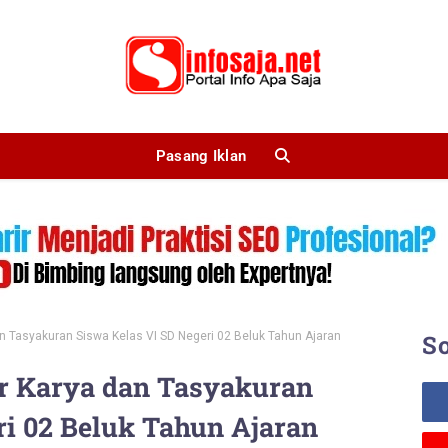
Pasang Iklan
an Tasyakuran Siswa Kelas VI SD Negeri 02 Beluk Tahun Ajaran
So
ar Karya dan Tasyakuran
ri 02 Beluk Tahun Ajaran