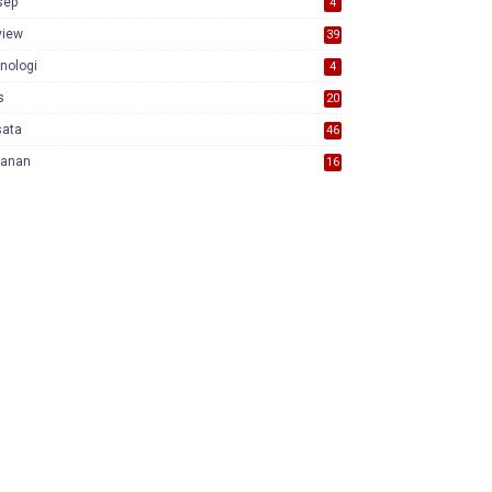
sep
4
view
39
3
nologi
4
s
20
sata
46
yanan
16