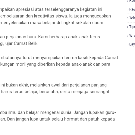
Re
kan apresiasi atas terselenggaranya kegiatan ini
Re
embelajaran dan kreativitas siswa. Ia juga mengucapkan
Tek
menyelesaikan masa belajar di tingkat sekolah dasar.
Tip
Wi
dari perjalanan baru. Kami berharap anak-anak terus
i, ujar Camat Belik.
La
sambutannya turut menyampaikan terima kasih kepada Camat
kungan moril yang diberikan kepada anak-anak dan para
i bukan akhir, melainkan awal dari perjalanan panjang
n harus terus belajar, berusaha, serta menjaga semangat
mba ilmu dan belajar mengenal dunia. Jangan lupakan guru-
an. Dan jangan lupa untuk selalu hormat dan patuh kepada