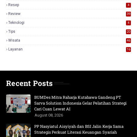
Resep
4
Review
39
3
Teknologi
4
Tips
20
Wisata
46
Layanan
16
Recent Posts
BUMDes Mitra Raharja Kutabawa Gandeng PT
Sarva Solution Indonesia Gelar Pelatihan Strategi
Cari Cuan Lewat AI
August 08, 2026
PP Nasyiatul Aisyiyah dan BSI Jalin Kerja Sama
Strategis Perkuat Literasi Keuangan Syariah