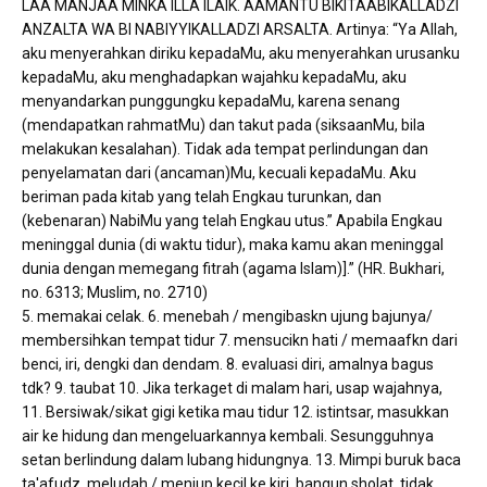
LAA MANJAA MINKA ILLA ILAIK. AAMANTU BIKITAABIKALLADZI
ANZALTA WA BI NABIYYIKALLADZI ARSALTA. Artinya: “Ya Allah,
aku menyerahkan diriku kepadaMu, aku menyerahkan urusanku
kepadaMu, aku menghadapkan wajahku kepadaMu, aku
menyandarkan punggungku kepadaMu, karena senang
(mendapatkan rahmatMu) dan takut pada (siksaanMu, bila
melakukan kesalahan). Tidak ada tempat perlindungan dan
penyelamatan dari (ancaman)Mu, kecuali kepadaMu. Aku
beriman pada kitab yang telah Engkau turunkan, dan
(kebenaran) NabiMu yang telah Engkau utus.” Apabila Engkau
meninggal dunia (di waktu tidur), maka kamu akan meninggal
dunia dengan memegang fitrah (agama Islam)].” (HR. Bukhari,
no. 6313; Muslim, no. 2710)
5. memakai celak. 6. menebah / mengibaskn ujung bajunya/
membersihkan tempat tidur 7. mensucikn hati / memaafkn dari
benci, iri, dengki dan dendam. 8. evaluasi diri, amalnya bagus
tdk? 9. taubat 10. Jika terkaget di malam hari, usap wajahnya,
11. Bersiwak/sikat gigi ketika mau tidur 12. istintsar, masukkan
air ke hidung dan mengeluarkannya kembali. Sesungguhnya
setan berlindung dalam lubang hidungnya. 13. Mimpi buruk baca
ta'afudz, meludah / meniup kecil ke kiri, bangun sholat, tidak