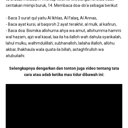
ceritakan mimpi buruk, 14. Membaca doa-do'a sebagai berikut:
- Baca 3 surat qul yaitu Al Ikhlas, Al Falaq, Al Annas,
- Baca ayat kursi, al baqoroh 2 ayat terakhir, al mulk, al kafirun,
- Baca doa: Bismika allohuma ahya wa amut, allohumma hammi
wal hazam, ajzi wal kasal, laa ila ha ilalloh wah dahula syarikalah,
lahul mulku, walhmdulillah, subhanalloh, lailaha illalloh, allohu
akbar, lhakhaula wala quata ila billah, astaghfirulloh wa
atubuilaihi.
Selengkapnya dengarkan dan tonton juga video tentang tata
cara atau adab ketika mau tidur dibawah ini: