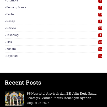
Otomotif
3
Peluang Bisnis
5
Politik
19
Resep
4
Review
39
3
Teknologi
4
Tips
20
Wisata
46
Layanan
16
Recent Posts
PP Nasyiatul Aisyiyah dan BSI Jalin Kerja Sama
Strategis Perkuat Literasi Keuangan Syariah
August 06, 2026