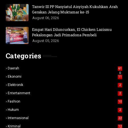
Tanwir III PP Nasyiatul Aisyiyah Kukuhkan Arah
Gerakan Jelang Muktamar ke-15
August 06, 2026
Empat Hari Diluncurkan, El Chicken Lazismu
Pekalongan Jadi Primadona Pembeli
August 05, 2026
Categories
Daerah
61
0
Ekonomi
11
Elektronik
2
Entertainment
2
Fashion
10
Hukum
2
Internasional
22
Kriminal
12