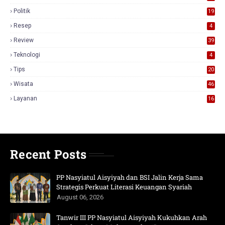
Politik
19
Resep
4
Review
39
3
Teknologi
4
Tips
20
Wisata
46
Layanan
16
Recent Posts
PP Nasyiatul Aisyiyah dan BSI Jalin Kerja Sama
Strategis Perkuat Literasi Keuangan Syariah
August 06, 2026
Tanwir III PP Nasyiatul Aisyiyah Kukuhkan Arah