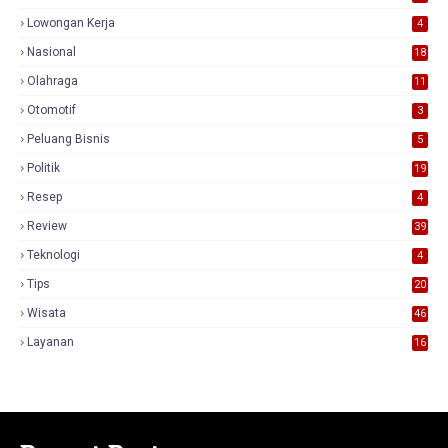
Lowongan Kerja
4
Nasional
18
7
Olahraga
11
Otomotif
3
Peluang Bisnis
5
Politik
19
Resep
4
Review
39
3
Teknologi
4
Tips
20
Wisata
46
Layanan
16